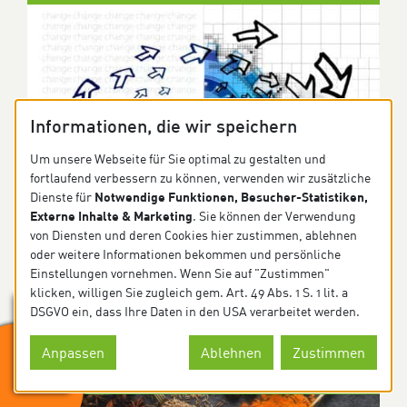
Informationen, die wir speichern
Um unsere Webseite für Sie optimal zu gestalten und
fortlaufend verbessern zu können, verwenden wir zusätzliche
Notwendige Funktionen, Besucher-Statistiken,
Dienste für
Externe Inhalte & Marketing
. Sie können der Verwendung
von Diensten und deren Cookies hier zustimmen, ablehnen
oder weitere Informationen bekommen und persönliche
Change-Management: Der Weg zur
Einstellungen vornehmen. Wenn Sie auf "Zustimmen"
nachhaltigen Gemeinschaftsverpflegung
klicken, willigen Sie zugleich gem. Art. 49 Abs. 1 S. 1 lit. a
weiterlesen
DSGVO ein, dass Ihre Daten in den USA verarbeitet werden.
Anpassen
Ablehnen
Zustimmen
Nächster Termin:
12.10.2026