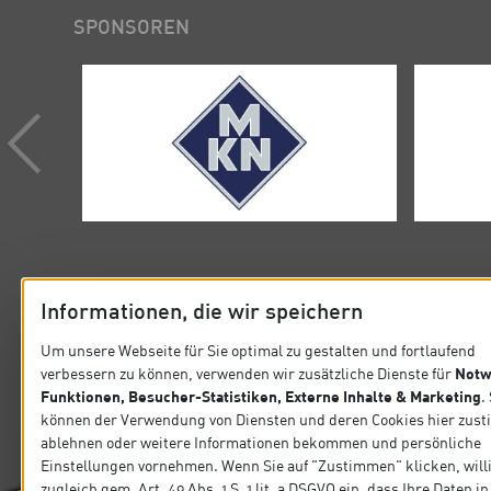
SPONSOREN
Informationen, die wir speichern
Um unsere Webseite für Sie optimal zu gestalten und fortlaufend
KONTAKT
SITEMA
Notw
verbessern zu können, verwenden wir zusätzliche Dienste für
Funktionen, Besucher-Statistiken, Externe Inhalte & Marketing
.
Verband der Köche Deutschlands e.V.
Startseit
können der Verwendung von Diensten und deren Cookies hier zus
Steinlestraße 32 60596 Frankfurt
ablehnen oder weitere Informationen bekommen und persönliche
Präsidiu
Einstellungen vornehmen. Wenn Sie auf "Zustimmen" klicken, will
Tel. +49 69 63 0006-0
zugleich gem. Art. 49 Abs. 1 S. 1 lit. a DSGVO ein, dass Ihre Daten 