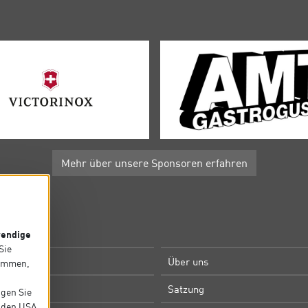
Mehr über unsere Sponsoren erfahren
P
endige
 Sie
e
Über uns
timmen,
m
Satzung
igen Sie
in den USA