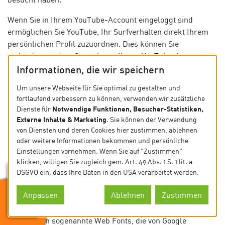
Wenn Sie in Ihrem YouTube-Account eingeloggt sind
ermöglichen Sie YouTube, Ihr Surfverhalten direkt Ihrem
persönlichen Profil zuzuordnen. Dies können Sie
verhindern, indem Sie sich aus Ihrem YouTube-Account
ausloggen.
Informationen, die wir speichern
Die Nutzung von YouTube erfolgt im Interesse einer
Um unsere Webseite für Sie optimal zu gestalten und
fortlaufend verbessern zu können, verwenden wir zusätzliche
ansprechenden Darstellung unserer Online-Angebote. Dies
Notwendige Funktionen, Besucher-Statistiken,
Dienste für
stellt ein berechtigtes Interesse im Sinne von Art. 6 Abs. 1
Externe Inhalte & Marketing
. Sie können der Verwendung
lit. f DSGVO dar.
von Diensten und deren Cookies hier zustimmen, ablehnen
oder weitere Informationen bekommen und persönliche
Weitere Informationen zum Umgang mit Nutzerdaten
Einstellungen vornehmen. Wenn Sie auf "Zustimmen"
finden Sie in der Datenschutzerklärung von YouTube unter:
klicken, willigen Sie zugleich gem. Art. 49 Abs. 1 S. 1 lit. a
https://www.google.de/intl/de/policies/privacy.
DSGVO ein, dass Ihre Daten in den USA verarbeitet werden.
b) Google Web Fonts
Anpassen
Ablehnen
Zustimmen
Diese Seite nutzt zur einheitlichen Darstellung von
Schriftarten sogenannte Web Fonts, die von Google