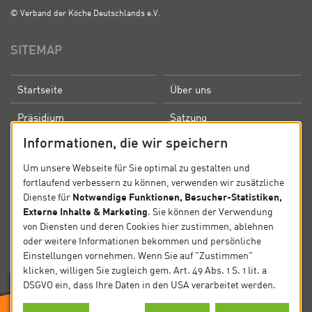
© Verband der Köche Deutschlands e.V.
SITEMAP
Startseite
Über uns
Präsidium
Satzung
Informationen, die wir speichern
News
Kontakt
Um unsere Webseite für Sie optimal zu gestalten und
Datenschutz
Impressum
fortlaufend verbessern zu können, verwenden wir zusätzliche
Notwendige Funktionen, Besucher-Statistiken,
Dienste für
Externe Inhalte & Marketing
. Sie können der Verwendung
SOCIAL
von Diensten und deren Cookies hier zustimmen, ablehnen
oder weitere Informationen bekommen und persönliche
Folgen Sie uns auf Social Media.
Einstellungen vornehmen. Wenn Sie auf "Zustimmen"
klicken, willigen Sie zugleich gem. Art. 49 Abs. 1 S. 1 lit. a
DSGVO ein, dass Ihre Daten in den USA verarbeitet werden.