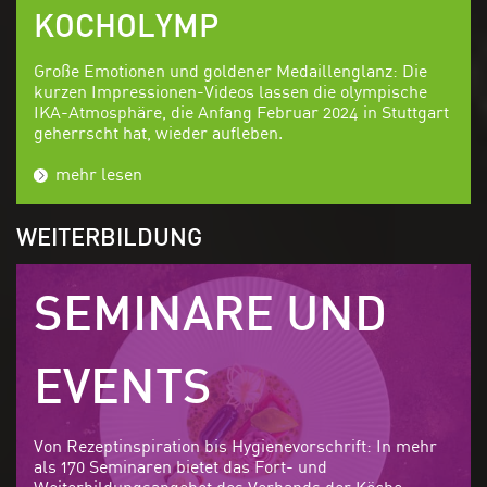
KOCHOLYMP
Große Emotionen und goldener Medaillenglanz: Die
kurzen Impressionen-Videos lassen die olympische
IKA-Atmosphäre, die Anfang Februar 2024 in Stuttgart
geherrscht hat, wieder aufleben.
mehr lesen
WEITERBILDUNG
Overlay
SEMINARE UND
EVENTS
Von Rezeptinspiration bis Hygienevorschrift: In mehr
als 170 Seminaren bietet das Fort- und
Weiterbildungsangebot des Verbands der Köche