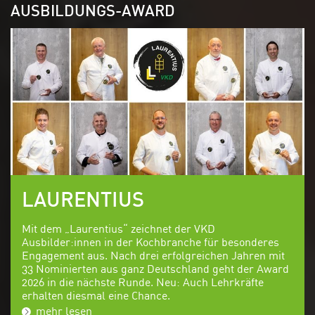
AUSBILDUNGS-AWARD
LAURENTIUS
Mit dem „Laurentius“ zeichnet der VKD
Ausbilder:innen in der Kochbranche für besonderes
Engagement aus. Nach drei erfolgreichen Jahren mit
33 Nominierten aus ganz Deutschland geht der Award
2026 in die nächste Runde. Neu: Auch Lehrkräfte
erhalten diesmal eine Chance.
mehr lesen