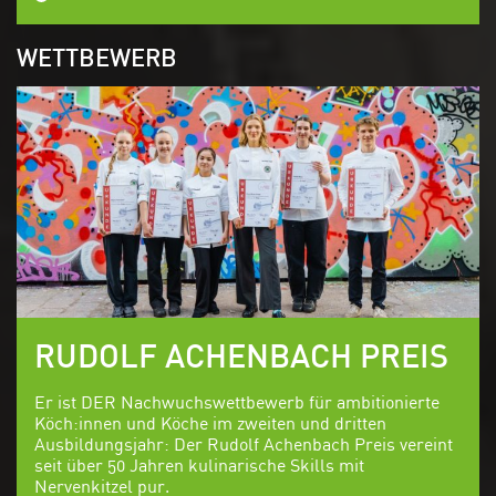
WETTBEWERB
RUDOLF ACHENBACH PREIS
Er ist DER Nachwuchswettbewerb für ambitionierte
Köch:innen und Köche im zweiten und dritten
Ausbildungsjahr: Der
Rudolf Achenbach Preis
vereint
seit über 50 Jahren kulinarische Skills mit
Nerven
kitzel pur.