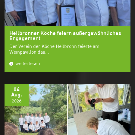
Heilbronner Köche feiern außergewöhnliches
Engagement
Der Verein der Köche Heilbronn feierte am
Weinpavillon das...
weiterlesen
04
Aug.
2026