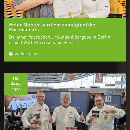
Peter Mahler wird Ehrenmitglied des
Ehrensenats
Bei einer feierlichen Urkundenübergabe in Berlin
erhielt VKD-Ehrensenator Peter...
weiterlesen
06
Aug.
2026