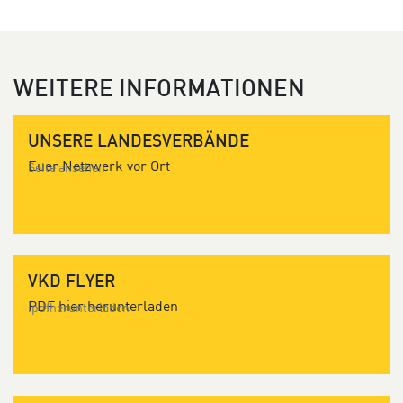
WEITERE INFORMATIONEN
UNSERE LANDESVERBÄNDE
Euer Netzwerk vor Ort
Seite ansehen
VKD FLYER
PDF hier herunterladen
.pdfherunterladen