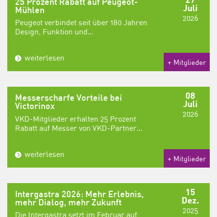
25 Prozent Rabatt auf Peugeot-
Juli
Mühlen
2026
Peugeot verbindet seit über 180 Jahren
Design, Funktion und...
weiterlesen
+ Mitglieder
08
Messerscharfe Vorteile bei
Juli
Victorinox
2026
VKD-Mitglieder erhalten 25 Prozent
Rabatt auf Messer von VKD-Partner...
weiterlesen
+ Mitglieder
15
Intergastra 2026: Mehr Erlebnis,
Dez.
mehr Dialog, mehr Zukunft
2025
Die Intergastra setzt im Februar auf