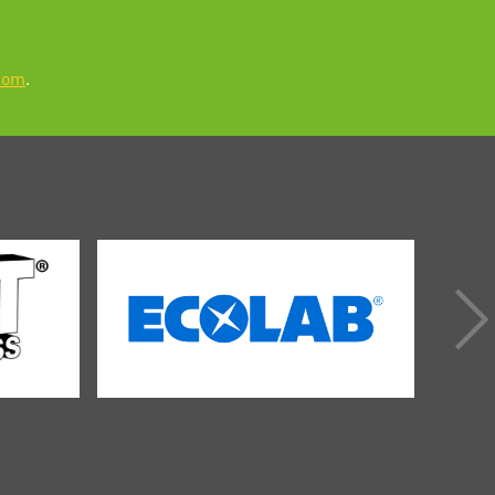
com
.