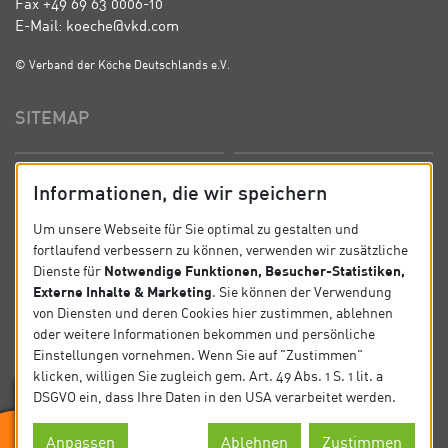
Fax +49 69 63 0006-10
E-Mail: koeche@vkd.com
© Verband der Köche Deutschlands e.V.
SITEMAP
Startseite
Über uns
Informationen, die wir speichern
Präsidium
Satzung
Um unsere Webseite für Sie optimal zu gestalten und
fortlaufend verbessern zu können, verwenden wir zusätzliche
News
Kontakt
Notwendige Funktionen, Besucher-Statistiken,
Dienste für
Externe Inhalte & Marketing
. Sie können der Verwendung
Datenschutz
Impressum
von Diensten und deren Cookies hier zustimmen, ablehnen
oder weitere Informationen bekommen und persönliche
Einstellungen vornehmen. Wenn Sie auf "Zustimmen"
SOCIAL
klicken, willigen Sie zugleich gem. Art. 49 Abs. 1 S. 1 lit. a
DSGVO ein, dass Ihre Daten in den USA verarbeitet werden.
Folgen Sie uns auf Social Media.
Anpassen
Ablehnen
Zustimmen