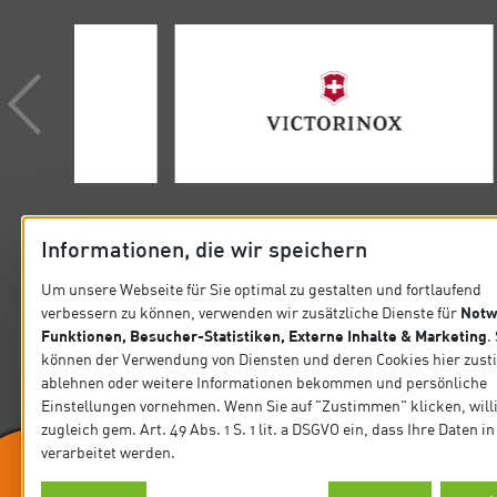
Informationen, die wir speichern
Um unsere Webseite für Sie optimal zu gestalten und fortlaufend
Notw
verbessern zu können, verwenden wir zusätzliche Dienste für
KONTAKT
SITEMA
Funktionen, Besucher-Statistiken, Externe Inhalte & Marketing
.
können der Verwendung von Diensten und deren Cookies hier zus
Verband der Köche Deutschlands e.V.
Startseit
ablehnen oder weitere Informationen bekommen und persönliche
Steinlestraße 32 60596 Frankfurt
Einstellungen vornehmen. Wenn Sie auf "Zustimmen" klicken, will
Präsidiu
zugleich gem. Art. 49 Abs. 1 S. 1 lit. a DSGVO ein, dass Ihre Daten 
Tel. +49 69 63 0006-0
verarbeitet werden.
Fax +49 69 63 0006-10
News
E-Mail: koeche@vkd.com