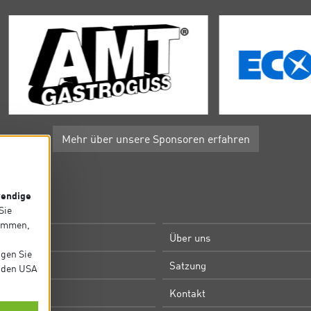
Mehr über unsere Sponsoren erfahren
endige
P
 Sie
timmen,
e
Über uns
igen Sie
m
Satzung
in den USA
Kontakt