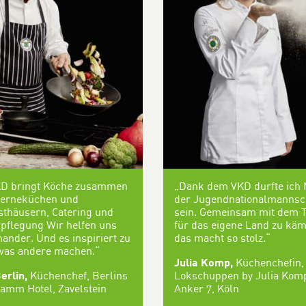
KD bringt Köche zusammen
„Dank dem VKD durfte ich 
terneküchen und
der Jugendnationalmannsc
thäusern, Catering und
sein. Gemeinsam mit dem 
pflegung Wir helfen uns
für das eigene Land zu käm
nander. Und es inspiriert zu
das macht so stolz.“
was andere machen.“
Julia Komp,
Küchenchefin,
erlin,
Küchenchef, Berlins
Lokschuppen by Julia Kom
amm Hotel, Zavelstein
Anker 7, Köln