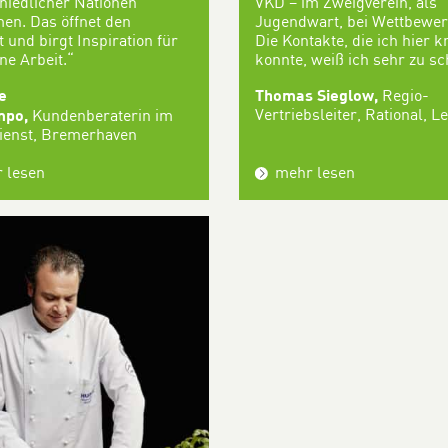
hiedlicher Nationen
VKD – im Zweigverein, als
n. Das öffnet den
Jugendwart, bei Wettbewer
 und birgt Inspiration für
Die Kontakte, die ich hier 
ne Arbeit.“
konnte, weiß ich sehr zu sc
e
Thomas Sieglow,
Regio-
Vertriebsleiter, Rational, Le
mpo,
Kundenberaterin im
ienst, Bremerhaven
 lesen
mehr lesen