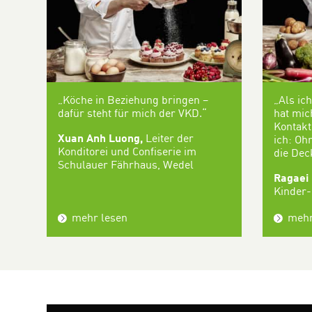
„Köche in Beziehung bringen –
„Als ic
dafür steht für mich der VKD.“
hat mic
Kontakt
Xuan Anh Luong,
Leiter der
ich: Oh
Konditorei und Confiserie im
die Dec
Schulauer Fährhaus, Wedel
Ragaei
Kinder-
mehr lesen
mehr