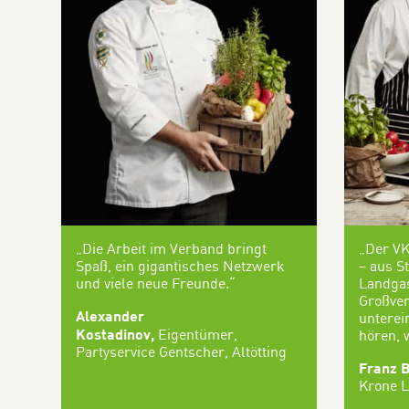
„Die Arbeit im Verband bringt
„Der V
Spaß, ein gigantisches Netzwerk
– aus S
und viele neue Freunde.“
Landgas
Großver
Alexander
unterei
Kostadinov,
Eigentümer,
hören, 
Partyservice Gentscher, Altötting
Franz B
Krone L