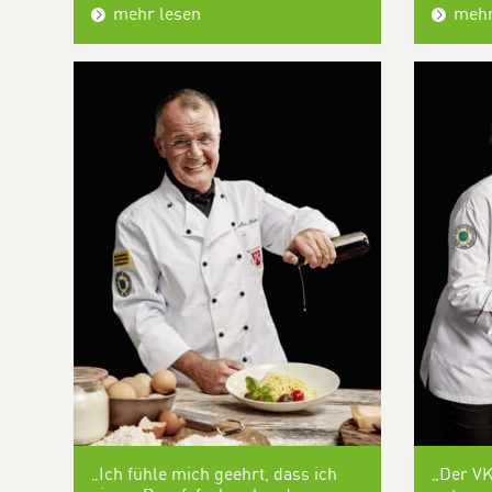
mehr lesen
mehr
„Ich fühle mich geehrt, dass ich
„Der V