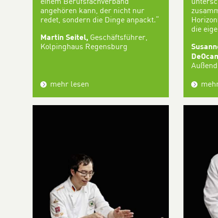
einem Berufsfachverband
untersc
angehören kann, der nicht nur
zusamme
redet, sondern die Dinge anpackt.“
Horizont
die eige
Martin Seitel,
Geschäftsführer,
Kolpinghaus Regensburg
Susann
DeOca
Außend
mehr lesen
mehr