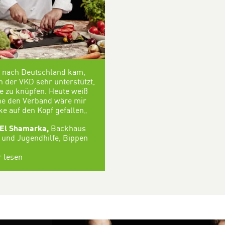
h nach Deutschland kam,
h der VKD sehr unterstützt,
e zu knüpfen. Heute weiß
ne den Verband wäre mir
ke auf den Kopf gefallen
„
 El Shamarka,
Backhaus
 und Jugendhilfe, Bippen
 lesen