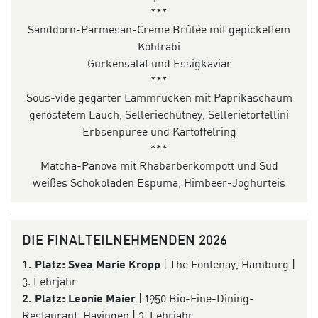
***
Sanddorn-Parmesan-Creme Brûlée mit gepickeltem
Kohlrabi
Gurkensalat und Essigkaviar
***
Sous-vide gegarter Lammrücken mit Paprikaschaum
geröstetem Lauch, Selleriechutney, Sellerietortellini
Erbsenpüree und Kartoffelring
***
Matcha-Panova mit Rhabarberkompott und Sud
weißes Schokoladen Espuma, Himbeer-Joghurteis
DIE FINALTEILNEHMENDEN 2026
1. Platz:
Svea Marie Kropp
| The Fontenay, Hamburg |
3. Lehrjahr
2. Platz:
Leonie Maier
| 1950 Bio-Fine-Dining-
Restaurant, Hayingen | 3. Lehrjahr