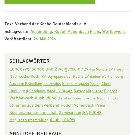
Text: Verband der Köche Deutschlands e. V.
Schlagworte:
Ausbildung
,
Rudolf Achenbach Preis
,
Wettbewerb
Veröffentlicht:
26. Mai 2026
SCHLAGWÖRTER
Landesverbände und Zweigvereine
ZV des Monats
LV Hessen
Nachwuchs-Koch
IKA Olympiade der Köche
LV Baden-Württemberg
Aus dem Präsidium
Laurentius
Küche-Magazin
Young Chefs
Seminare
Digestif
Unplugged
Wahl
LV Bayern
Rezept
Mitglieder
Wettbewerb
Ausbildung
Corona
Berufsschulen
Nachhaltigkeit
Stimmen aus dem Verband
Rudolf Achenbach Preis
Köchenationalmannschaft
Seminarplan
KÜCHE
IKA
Azubi
Mitgliederversammlung
LV NRW
ÄHNLICHE BEITRÄGE