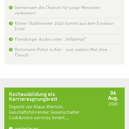
Gemeinsam die Chancen für junge Menschen
verbessern
Kölner Stadtmeister 2026 kommt aus dem Excelsior
Ernst
Flensburger Azubis unter „Volldampf“
Brötzmann-Pokal in Kiel – zum siebten Mal ohne
Fleisch
06
Kochausbildung als
Aug.
Karrieresprungbrett
2026
Digestif von Klaus Wamich,
Geschäftsführender Gesellschafter
Cook&more services GmbH,...
weiterlesen