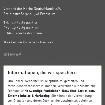
Verband der Köche Deutschlands e.V.
Steinlestraße 32 60596 Frankfurt
Tel. +49 69 63 0006-0
Fax +49 69 63 0006-10
E-Mail: koeche@vkd.com
© Verband der Köche Deutschlands e.V.
SITEMAP
Startseite
Über uns
Informationen, die wir speichern
Präsidium
Satzung
Um unsere Webseite für Sie optimal zu gestalten und
fortlaufend verbessern zu können, verwenden wir zusätzliche
News
Kontakt
Notwendige Funktionen, Besucher-Statistiken,
Dienste für
Externe Inhalte & Marketing
. Sie können der Verwendung
Datenschutz
Impressum
von Diensten und deren Cookies hier zustimmen, ablehnen