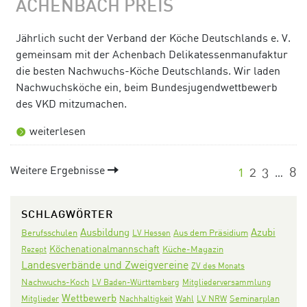
ACHENBACH PREIS
Jährlich sucht der Verband der Köche Deutschlands e. V.
gemeinsam mit der Achenbach Delikatessenmanufaktur
die besten Nachwuchs-Köche Deutschlands. Wir laden
Nachwuchsköche ein, beim Bundesjugendwettbewerb
des VKD mitzumachen.
weiterlesen
Weitere Ergebnisse
1
2
3
8
…
SCHLAGWÖRTER
Ausbildung
Azubi
Aus dem Präsidium
Berufsschulen
LV Hessen
Köchenationalmannschaft
Rezept
Küche-Magazin
Landesverbände und Zweigvereine
ZV des Monats
Nachwuchs-Koch
LV Baden-Württemberg
Mitgliederversammlung
Wettbewerb
Seminarplan
Mitglieder
Nachhaltigkeit
Wahl
LV NRW