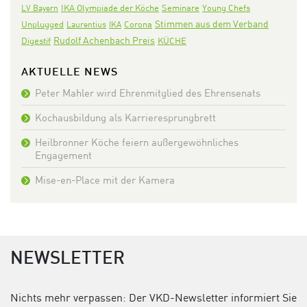
IKA Olympiade der Köche
Seminare
LV Bayern
Young Chefs
Stimmen aus dem Verband
Corona
Unplugged
Laurentius
IKA
Rudolf Achenbach Preis
Digestif
KÜCHE
AKTUELLE NEWS
Peter Mahler wird Ehrenmitglied des Ehrensenats
Kochausbildung als Karrieresprungbrett
Heilbronner Köche feiern außergewöhnliches
Engagement
Mise-en-Place mit der Kamera
NEWSLETTER
Nichts mehr verpassen: Der VKD-Newsletter informiert Sie