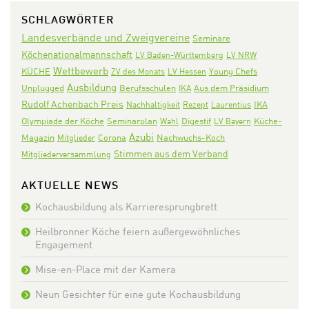
SCHLAGWÖRTER
Landesverbände und Zweigvereine
Seminare
Köchenationalmannschaft
LV Baden-Württemberg
LV NRW
Wettbewerb
KÜCHE
ZV des Monats
LV Hessen
Young Chefs
Ausbildung
Aus dem Präsidium
Unplugged
Berufsschulen
IKA
Rudolf Achenbach Preis
IKA
Nachhaltigkeit
Rezept
Laurentius
Olympiade der Köche
Seminarplan
Digestif
Wahl
LV Bayern
Küche-
Azubi
Corona
Nachwuchs-Koch
Magazin
Mitglieder
Stimmen aus dem Verband
Mitgliederversammlung
AKTUELLE NEWS
Kochausbildung als Karrieresprungbrett
Heilbronner Köche feiern außergewöhnliches
Engagement
Mise-en-Place mit der Kamera
Neun Gesichter für eine gute Kochausbildung