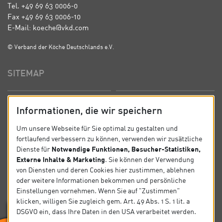
Tel. +49 69 63 0006-0
Fax +49 69 63 0006-10
E-Mail: koeche@vkd.com
© Verband der Köche Deutschlands e.V.
SITEMAP
Startseite
Über uns
Informationen, die wir speichern
Präsidium
Satzung
Um unsere Webseite für Sie optimal zu gestalten und
fortlaufend verbessern zu können, verwenden wir zusätzliche
News
Kontakt
Notwendige Funktionen, Besucher-Statistiken,
Dienste für
Externe Inhalte & Marketing
. Sie können der Verwendung
Datenschutz
Impressum
von Diensten und deren Cookies hier zustimmen, ablehnen
oder weitere Informationen bekommen und persönliche
Einstellungen vornehmen. Wenn Sie auf "Zustimmen"
SOCIAL
klicken, willigen Sie zugleich gem. Art. 49 Abs. 1 S. 1 lit. a
DSGVO ein, dass Ihre Daten in den USA verarbeitet werden.
Folgen Sie uns auf Social Media.