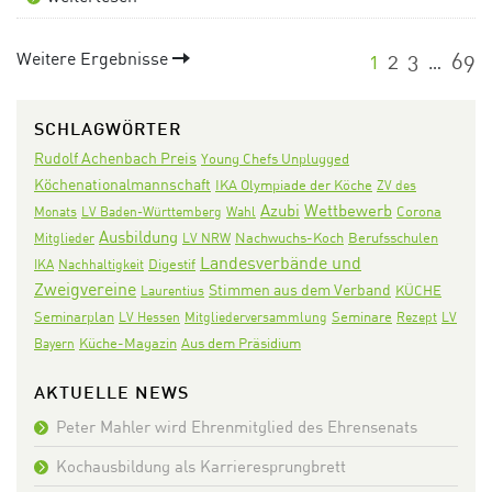
Weitere Ergebnisse
1
2
3
69
…
SCHLAGWÖRTER
Rudolf Achenbach Preis
Young Chefs Unplugged
Köchenationalmannschaft
IKA Olympiade der Köche
ZV des
Azubi
Wettbewerb
Corona
Monats
LV Baden-Württemberg
Wahl
Ausbildung
Nachwuchs-Koch
Mitglieder
LV NRW
Berufsschulen
Landesverbände und
Digestif
IKA
Nachhaltigkeit
Zweigvereine
Stimmen aus dem Verband
KÜCHE
Laurentius
Seminarplan
Seminare
LV Hessen
Mitgliederversammlung
Rezept
LV
Aus dem Präsidium
Bayern
Küche-Magazin
AKTUELLE NEWS
Peter Mahler wird Ehrenmitglied des Ehrensenats
Kochausbildung als Karrieresprungbrett