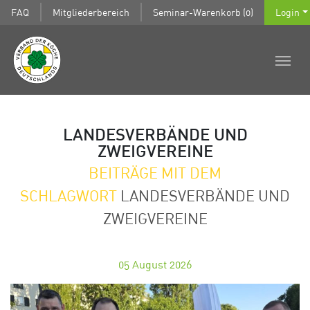
FAQ
Mitgliederbereich
Seminar-Warenkorb (0)
Login
LANDESVERBÄNDE UND
ZWEIGVEREINE
BEITRÄGE MIT DEM
SCHLAGWORT
LANDESVERBÄNDE UND
ZWEIGVEREINE
05
August 2026