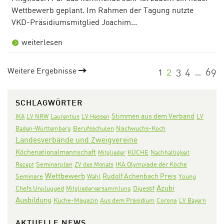
Wettbewerb geplant. Im Rahmen der Tagung nutzte
VKD-Präsidiumsmitglied Joachim...
weiterlesen
Weitere Ergebnisse
1
2
3
4
69
…
SCHLAGWÖRTER
Stimmen aus dem Verband
IKA
LV NRW
Laurentius
LV Hessen
LV
Nachwuchs-Koch
Baden-Württemberg
Berufsschulen
Landesverbände und Zweigvereine
Köchenationalmannschaft
KÜCHE
Mitglieder
Nachhaltigkeit
Seminarplan
IKA Olympiade der Köche
Rezept
ZV des Monats
Wettbewerb
Rudolf Achenbach Preis
Seminare
Wahl
Young
Azubi
Digestif
Chefs Unplugged
Mitgliederversammlung
Ausbildung
Aus dem Präsidium
Corona
Küche-Magazin
LV Bayern
AKTUELLE NEWS