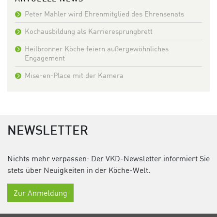
Peter Mahler wird Ehrenmitglied des Ehrensenats
Kochausbildung als Karrieresprungbrett
Heilbronner Köche feiern außergewöhnliches
Engagement
Mise-en-Place mit der Kamera
NEWSLETTER
Nichts mehr verpassen: Der VKD-Newsletter informiert Sie
stets über Neuigkeiten in der Köche-Welt.
Zur Anmeldung