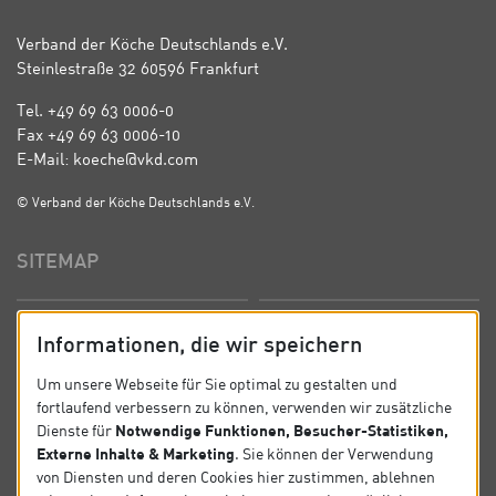
Verband der Köche Deutschlands e.V.
Steinlestraße 32 60596 Frankfurt
Tel. +49 69 63 0006-0
Fax +49 69 63 0006-10
E-Mail: koeche@vkd.com
© Verband der Köche Deutschlands e.V.
SITEMAP
Startseite
Über uns
Informationen, die wir speichern
Präsidium
Satzung
Um unsere Webseite für Sie optimal zu gestalten und
fortlaufend verbessern zu können, verwenden wir zusätzliche
News
Kontakt
Notwendige Funktionen, Besucher-Statistiken,
Dienste für
Externe Inhalte & Marketing
. Sie können der Verwendung
Datenschutz
Impressum
von Diensten und deren Cookies hier zustimmen, ablehnen