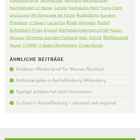
Seminarplan
Seminare
Berufsschulen
Corona
Nachwuchs-Koch
Nachhaltigkeit
LV Hessen
Young Chefs
Ausbildung
IKA Olympiade der Köche
Aus dem
Unplugged
Azubi
Rudolf
Präsidium
LV Bayern
Laurentius
Mitglieder
Achenbach Preis
Köchenationalmannschaft
Digestif
Küche-
Wettbewerb
Stimmen aus dem Verband
KÜCHE
Magazin
Wahl
Rezept
LV NRW
LV Baden-Württemberg
ZV des Monats
ÄHNLICHE BEITRÄGE
Goldener Meisterbrief für Werner Reinhart
Amtsübergabe in Aschaffenburg-Miltenberg
Spargel schälen hat jetzt Hochsaison
Zu Gast in Aschaffenburg – saisonal und regional