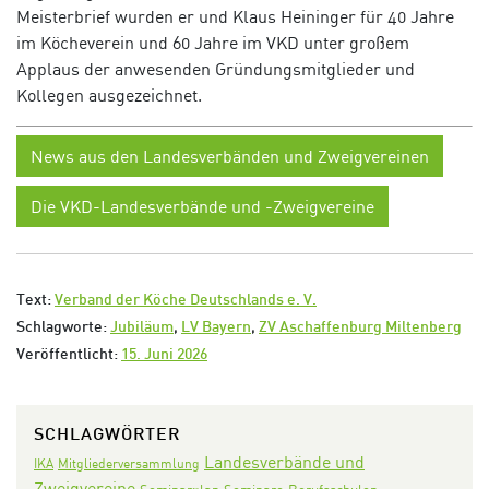
Meisterbrief wurden er und Klaus Heininger für 40 Jahre
im Köcheverein und 60 Jahre im VKD unter großem
Applaus der anwesenden Gründungsmitglieder und
Kollegen ausgezeichnet.
News aus den Landesverbänden und Zweigvereinen
Die VKD-Landesverbände und -Zweigvereine
Text:
Verband der Köche Deutschlands e. V.
Schlagworte:
Jubiläum
,
LV Bayern
,
ZV Aschaffenburg Miltenberg
Veröffentlicht:
15. Juni 2026
SCHLAGWÖRTER
Landesverbände und
IKA
Mitgliederversammlung
Zweigvereine