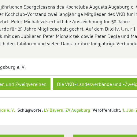
 jährlichen Spargelessens des Kochclubs Augusta Augsburg e. 
er Kochclub-Vorstand zwei langjährige Mitglieder des VKD für i
hrt. Peter Michalczek erhielt die Auszeichnung für 50 Jahre
de für 25 Jahre Mitgliedschaft geehrt. Auf dem Bild (v. l. n. r.)
k mit den Jubilaren Peter Michalczek sowie Peter Degle und M
ch den Jubilaren und vielen Dank für ihre langjährige Verbunde
sburg e. V.
en und Zweigvereinen
Die VKD-Landesverbände und -Zweig
ds e. V.
Schlagworte:
LV Bayern
,
ZV Augsburg
Veröffentlicht:
1. Juni 