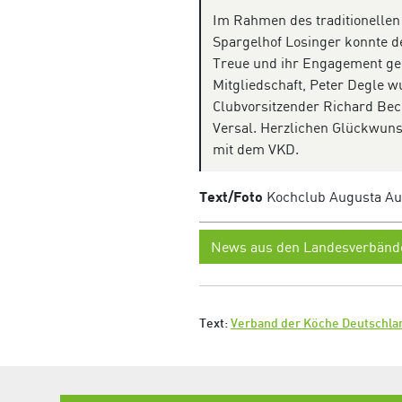
Im Rahmen des traditionellen
Spargelhof Losinger konnte d
Treue und ihr Engagement gee
Mitgliedschaft, Peter Degle wur
Clubvorsitzender Richard Bec
Versal. Herzlichen Glückwuns
mit dem VKD.
Text/Foto
Kochclub Augusta Aug
News aus den Landesverbänd
Text:
Verband der Köche Deutschlan