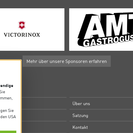
Mehr über unsere Sponsoren erfahren
endige
P
 Sie
timmen,
e
Über uns
igen Sie
m
Satzung
in den USA
Kontakt