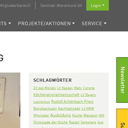
Mitgliederbereich
Seminar-Warenkorb (0)
Login
NTS
PROJEKTE/AKTIONEN
SERVICE
G
Newsletter
SCHLAGWÖRTER
Corona
ZV des Monats
LV Hessen
Wahl
Köchenationalmannschaft
LV Bayern
Rudolf Achenbach Preis
Laurentius
Berufsschulen
Nachhaltigkeit
LV NRW
Ausbildung
IKA
Mitglieder
Küche-Magazin
Olympiade der Köche
Seminare
Aus
Rezept