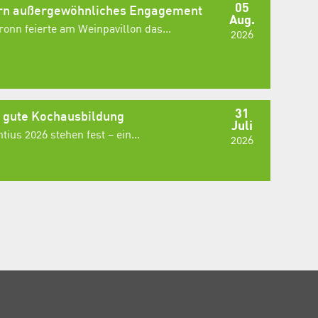
05
ern außergewöhnliches Engagement
Aug.
onn feierte am Weinpavillon das...
2026
31
e gute Kochausbildung
Juli
ius 2026 stehen fest – ein...
2026