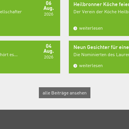
06
Heilbronner Köche fei
Aug.
ellschafter
Der Verein der Köche Heilbr
2026
weiterlesen
04
Neun Gesichter für ein
Aug.
ört es...
Die Nominierten des Laurent
2026
weiterlesen
alle Beiträge ansehen