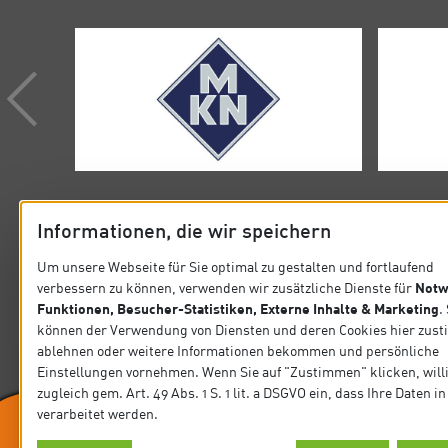
Informationen, die wir speichern
Um unsere Webseite für Sie optimal zu gestalten und fortlaufend
Notw
verbessern zu können, verwenden wir zusätzliche Dienste für
KONTAKT
SITEMA
Funktionen, Besucher-Statistiken, Externe Inhalte & Marketing
.
können der Verwendung von Diensten und deren Cookies hier zus
Verband der Köche Deutschlands e.V.
Startseit
ablehnen oder weitere Informationen bekommen und persönliche
Steinlestraße 32 60596 Frankfurt
Einstellungen vornehmen. Wenn Sie auf "Zustimmen" klicken, will
Präsidiu
zugleich gem. Art. 49 Abs. 1 S. 1 lit. a DSGVO ein, dass Ihre Daten 
Tel. +49 69 63 0006-0
verarbeitet werden.
Fax +49 69 63 0006-10
News
E-Mail: koeche@vkd.com