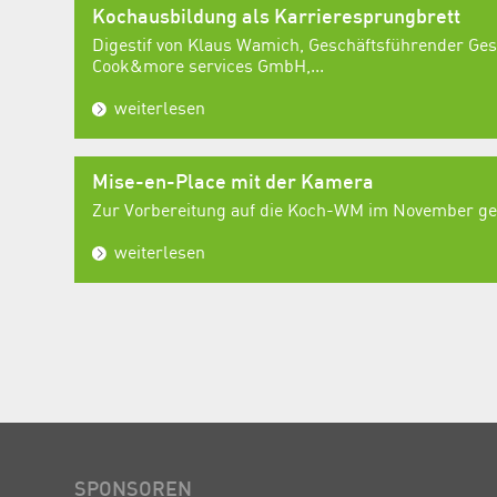
Kochausbildung als Karrieresprungbrett
Digestif von Klaus Wamich, Geschäftsführender Ges
Cook&more services GmbH,...
weiterlesen
Mise-en-Place mit der Kamera
Zur Vorbereitung auf die Koch-WM im November geh
weiterlesen
SPONSOREN