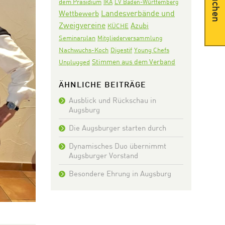
Suchen
dem Präsidium
IKA
LV Baden-Württemberg
Landesverbände und
Wettbewerb
Zweigvereine
Azubi
KÜCHE
Seminarplan
Mitgliederversammlung
Nachwuchs-Koch
Digestif
Young Chefs
Stimmen aus dem Verband
Unplugged
ÄHNLICHE BEITRÄGE
Ausblick und Rückschau in
Augsburg
Die Augsburger starten durch
Dynamisches Duo übernimmt
Augsburger Vorstand
Besondere Ehrung in Augsburg