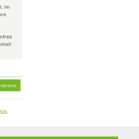
V. im
hre
anfred
nheit
vereine
2026