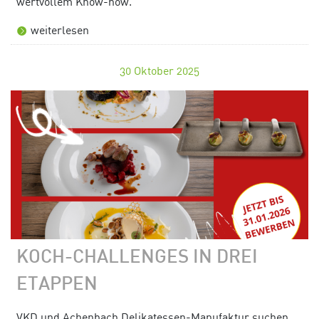
wertvollem Know-how.
weiterlesen
30
Oktober 2025
KOCH-CHALLENGES IN DREI
ETAPPEN
VKD und Achenbach Delikatessen-Manufaktur suchen