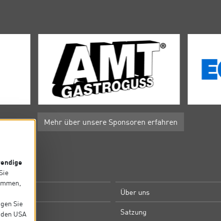
Mehr über unsere Sponsoren erfahren
endige
P
 Sie
timmen,
e
Über uns
igen Sie
m
Satzung
in den USA