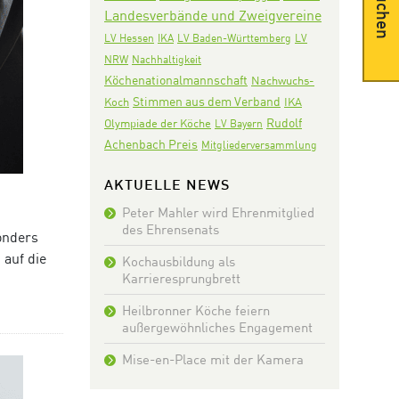
Suchen
Landesverbände und Zweigvereine
LV Hessen
IKA
LV Baden-Württemberg
LV
NRW
Nachhaltigkeit
Köchenationalmannschaft
Nachwuchs-
Stimmen aus dem Verband
Koch
IKA
Rudolf
Olympiade der Köche
LV Bayern
Achenbach Preis
Mitgliederversammlung
AKTUELLE NEWS
Peter Mahler wird Ehrenmitglied
des Ehrensenats
onders
 auf die
Kochausbildung als
Karrieresprungbrett
Heilbronner Köche feiern
außergewöhnliches Engagement
Mise-en-Place mit der Kamera