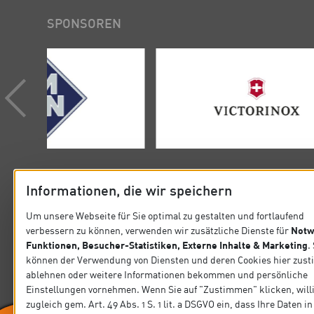
SPONSOREN
Informationen, die wir speichern
Um unsere Webseite für Sie optimal zu gestalten und fortlaufend
Notw
verbessern zu können, verwenden wir zusätzliche Dienste für
KONTAKT
SITEMA
Funktionen, Besucher-Statistiken, Externe Inhalte & Marketing
.
können der Verwendung von Diensten und deren Cookies hier zus
Verband der Köche Deutschlands e.V.
Startseit
ablehnen oder weitere Informationen bekommen und persönliche
Steinlestraße 32 60596 Frankfurt
Einstellungen vornehmen. Wenn Sie auf "Zustimmen" klicken, will
Präsidiu
zugleich gem. Art. 49 Abs. 1 S. 1 lit. a DSGVO ein, dass Ihre Daten 
Tel. +49 69 63 0006-0