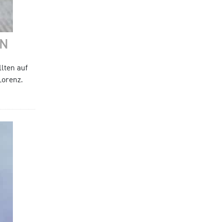
EN
lten auf
Lorenz.