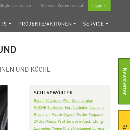
Mitgliederbereich
Seminar-Warenkorb (0)
Login
NTS
PROJEKTE/AKTIONEN
SERVICE
UND
NNEN UND KÖCHE
Newsletter
SCHLAGWÖRTER
Seminarplan
Rezept
Mitglieder
Wahl
KÜCHE
Seminare
Aus dem
Berufsschulen
Azubi
Präsidium
Digestif
Küche-Magazin
Wettbewerb
Ausbildung
ZV des Monats
Corona
Laurentius
Young Chefs Unplugged