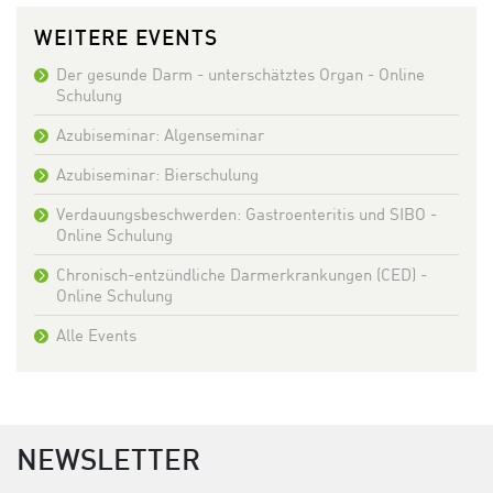
WEITERE EVENTS
Der gesunde Darm - unterschätztes Organ - Online
Schulung
Azubiseminar: Algenseminar
Azubiseminar: Bierschulung
Verdauungsbeschwerden: Gastroenteritis und SIBO -
Online Schulung
Chronisch-entzündliche Darmerkrankungen (CED) -
Online Schulung
Alle Events
NEWSLETTER