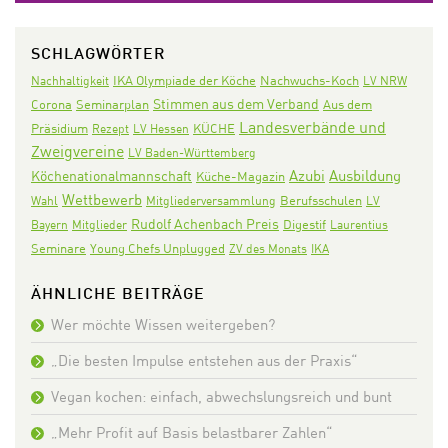
SCHLAGWÖRTER
IKA Olympiade der Köche
Nachwuchs-Koch
Nachhaltigkeit
LV NRW
Stimmen aus dem Verband
Corona
Seminarplan
Aus dem
Landesverbände und
Präsidium
KÜCHE
Rezept
LV Hessen
Zweigvereine
LV Baden-Württemberg
Azubi
Ausbildung
Köchenationalmannschaft
Küche-Magazin
Wettbewerb
Wahl
Mitgliederversammlung
Berufsschulen
LV
Rudolf Achenbach Preis
Digestif
Bayern
Mitglieder
Laurentius
Seminare
Young Chefs Unplugged
ZV des Monats
IKA
ÄHNLICHE BEITRÄGE
Wer möchte Wissen weitergeben?
„Die besten Impulse entstehen aus der Praxis“
Vegan kochen: einfach, abwechslungsreich und bunt
„Mehr Profit auf Basis belastbarer Zahlen“