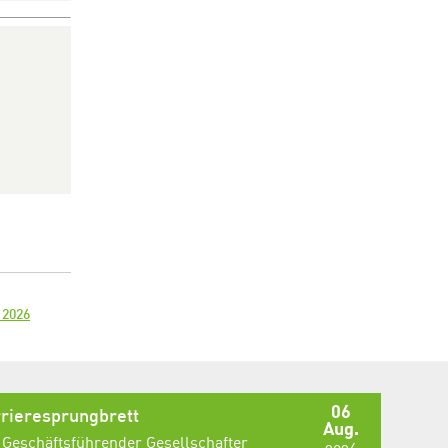
 2026
06
rieresprungbrett
Aug.
 Geschäftsführender Gesellschafter