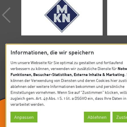
Informationen, die wir speichern
Um unsere Webseite für Sie optimal zu gestalten und fortlaufend
Notw
verbessern zu können, verwenden wir zusätzliche Dienste für
KONTAKT
SITEMA
Funktionen, Besucher-Statistiken, Externe Inhalte & Marketing
.
können der Verwendung von Diensten und deren Cookies hier zus
Verband der Köche Deutschlands e.V.
Startseit
ablehnen oder weitere Informationen bekommen und persönliche
Steinlestraße 32 60596 Frankfurt
Einstellungen vornehmen. Wenn Sie auf "Zustimmen" klicken, will
Präsidiu
zugleich gem. Art. 49 Abs. 1 S. 1 lit. a DSGVO ein, dass Ihre Daten 
Tel. +49 69 63 0006-0
verarbeitet werden.
Fax +49 69 63 0006-10
News
E-Mail: koeche@vkd.com
Anpassen
Ablehnen
Zust
Wir sind Ausrichter
Datensch
© Verband der Köche Deutschlands e.V.
der IKA.