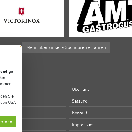
Mehr über unsere Sponsoren erfahren
endige
P
 Sie
timmen,
e
Über uns
igen Sie
m
Satzung
in den USA
Kontakt
immen
utz
Impressum