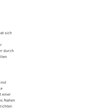
at sich
ur
er durch
lten
 mit
le
t einer
des Nahen
richten