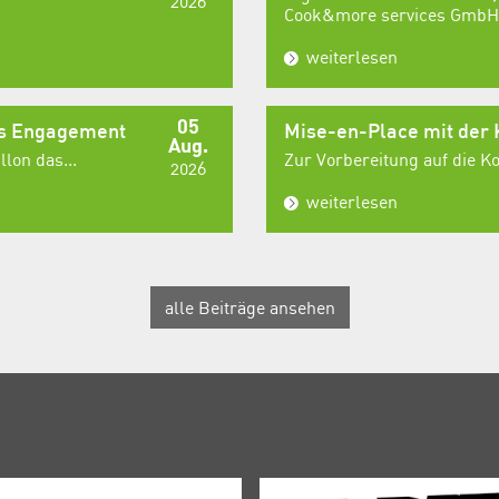
2026
Cook&more services GmbH,
weiterlesen
05
es Engagement
Mise-en-Place mit der
Aug.
lon das...
Zur Vorbereitung auf die 
2026
weiterlesen
alle Beiträge ansehen