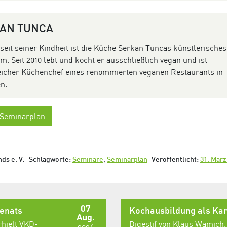
KAN
TUNCA
 seit seiner Kindheit ist die Küche Serkan
Tuncas
künstlerisches
m. Seit 2010 lebt und kocht er ausschließlich vegan und ist
eich
er
Küchenchef eines renommierten veganen Restaurants in
n.
 Seminarplan
ds e. V.
Schlagworte:
Seminare
,
Seminarplan
Veröffentlicht:
31. März
07
senats
Kochausbildung als Kar
Aug.
rhielt VKD-
Digestif von Klaus Wamich,