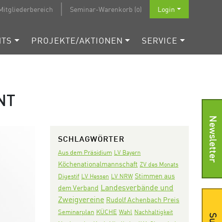
Mitgliederbereich
Seminar-Warenkorb (0)
Login
NTS
PROJEKTE/AKTIONEN
SERVICE
NT
Newsletter
SCHLAGWÖRTER
Aus dem Präsidium
LV Bayern
Köchenationalmannschaft
ZV des Monats
Stimmen aus
Digestif
LV Hessen
LV NRW
Landesverbände und
dem Verband
Zweigvereine
Rudolf Achenbach Preis
Seminarplan
KÜCHE
Wahl
Nachhaltigkeit