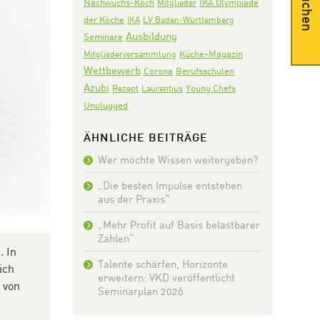
Suchen
Nachwuchs-Koch
IKA Olympiade
Mitglieder
der Köche
IKA
LV Baden-Württemberg
Ausbildung
Seminare
Mitgliederversammlung
Küche-Magazin
Wettbewerb
Corona
Berufsschulen
Azubi
Rezept
Laurentius
Young Chefs
Unplugged
ÄHNLICHE BEITRÄGE
Wer möchte Wissen weitergeben?
„Die besten Impulse entstehen
aus der Praxis“
„Mehr Profit auf Basis belastbarer
Zahlen“
. In
Talente schärfen, Horizonte
ich
erweitern: VKD veröffentlicht
 von
Seminarplan 2026