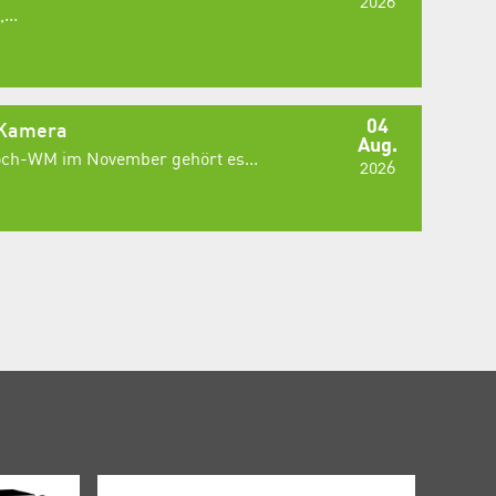
2026
...
04
 Kamera
Aug.
Koch-WM im November gehört es...
2026