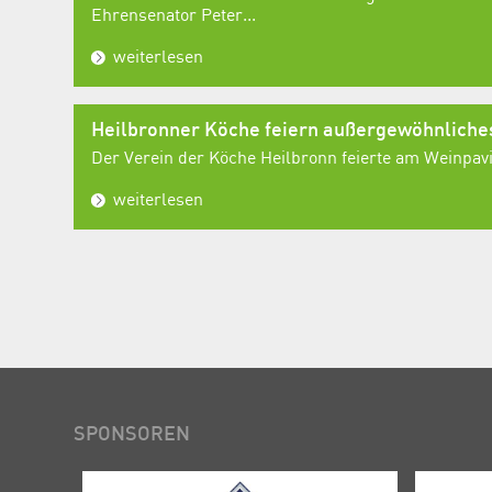
Ehrensenator Peter...
weiterlesen
Heilbronner Köche feiern außergewöhnlich
Der Verein der Köche Heilbronn feierte am Weinpavil
weiterlesen
SPONSOREN