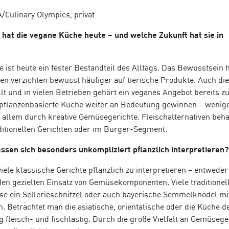
/Culinary Olympics, privat
hat die vegane Küche heute – und welche Zukunft hat sie in
 ist heute ein fester Bestandteil des Alltags. Das Bewusstsein h
 verzichten bewusst häufiger auf tierische Produkte. Auch die
lt und in vielen Betrieben gehört ein veganes Angebot bereits z
e pflanzenbasierte Küche weiter an Bedeutung gewinnen – wenig
r allem durch kreative Gemüsegerichte. Fleischalternativen beha
aditionellen Gerichten oder im Burger-Segment.
ssen sich besonders unkompliziert pflanzlich interpretieren?
 viele klassische Gerichte pflanzlich zu interpretieren – entweder
den gezielten Einsatz von Gemüsekomponenten. Viele traditionel
se ein Sellerieschnitzel oder auch bayerische Semmelknödel mi
 Betrachtet man die asiatische, orientalische oder die Küche 
g fleisch- und fischlastig. Durch die große Vielfalt an Gemüsege