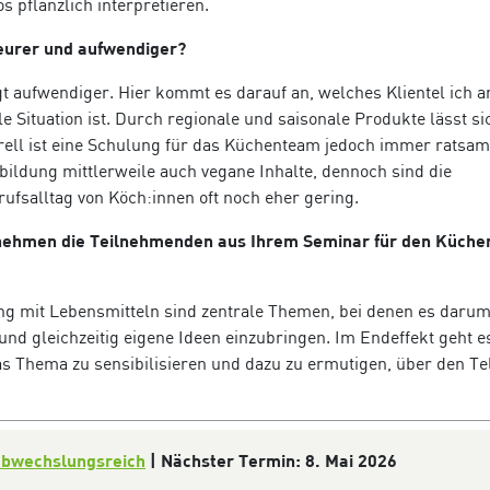
s pflanzlich interpretieren.
teurer und aufwendiger?
gt aufwendiger. Hier kommt es darauf an, welches Klientel ich 
 Situation ist. Durch regionale und saisonale Produkte lässt si
rell ist eine Schulung für das Küchenteam jedoch immer ratsam
ildung mittlerweile auch vegane Inhalte, dennoch sind die
fsalltag von Köch:innen oft noch eher gering.
ehmen die Teilnehmenden aus Ihrem Seminar für den Küchen
 mit Lebensmitteln sind zentrale Themen, bei denen es darum
nd gleichzeitig eigene Ideen einzubringen. Im Endeffekt geht es
as Thema zu sensibilisieren und dazu zu ermutigen, über den Te
abwechslungsreich
| Nächster Termin: 8. Mai 2026