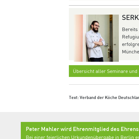
SER
Bereits
Refugiu
erfolgr
Münche
Übersicht aller Seminare und
Text: Verband der Köche Deutschlan
Peter Mahler wird Ehrenmitglied des Ehren
Bei einer feierlichen Urkundenübergabe in Berlin e