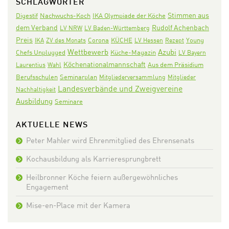
SCHLAGWÖRTER
Stimmen aus
Digestif
Nachwuchs-Koch
IKA Olympiade der Köche
dem Verband
Rudolf Achenbach
LV NRW
LV Baden-Württemberg
Preis
Corona
KÜCHE
IKA
ZV des Monats
LV Hessen
Rezept
Young
Wettbewerb
Azubi
Chefs Unplugged
Küche-Magazin
LV Bayern
Köchenationalmannschaft
Aus dem Präsidium
Laurentius
Wahl
Seminarplan
Berufsschulen
Mitgliederversammlung
Mitglieder
Landesverbände und Zweigvereine
Nachhaltigkeit
Ausbildung
Seminare
AKTUELLE NEWS
Peter Mahler wird Ehrenmitglied des Ehrensenats
Kochausbildung als Karrieresprungbrett
Heilbronner Köche feiern außergewöhnliches
Engagement
Mise-en-Place mit der Kamera