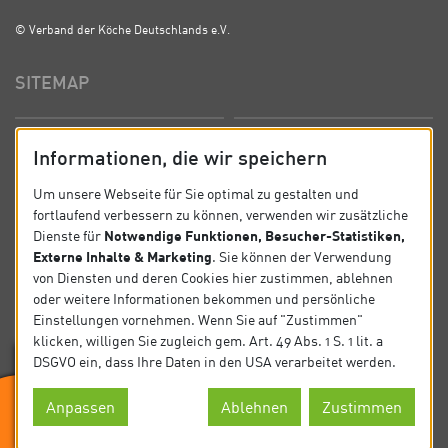
© Verband der Köche Deutschlands e.V.
SITEMAP
Startseite
Über uns
Informationen, die wir speichern
Präsidium
Satzung
Um unsere Webseite für Sie optimal zu gestalten und
fortlaufend verbessern zu können, verwenden wir zusätzliche
News
Kontakt
Notwendige Funktionen, Besucher-Statistiken,
Dienste für
Externe Inhalte & Marketing
. Sie können der Verwendung
Datenschutz
Impressum
von Diensten und deren Cookies hier zustimmen, ablehnen
oder weitere Informationen bekommen und persönliche
Einstellungen vornehmen. Wenn Sie auf "Zustimmen"
SOCIAL
klicken, willigen Sie zugleich gem. Art. 49 Abs. 1 S. 1 lit. a
DSGVO ein, dass Ihre Daten in den USA verarbeitet werden.
Folgen Sie uns auf Social Media.
Anpassen
Ablehnen
Zustimmen