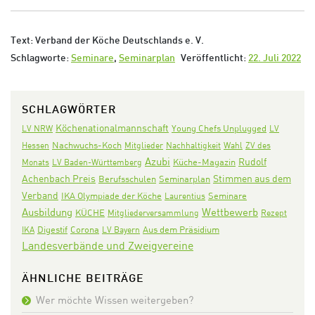
Text: Verband der Köche Deutschlands e. V.
Schlagworte:
Seminare
,
Seminarplan
Veröffentlicht:
22. Juli 2022
SCHLAGWÖRTER
Köchenationalmannschaft
LV NRW
Young Chefs Unplugged
LV
Nachwuchs-Koch
Hessen
Mitglieder
Nachhaltigkeit
Wahl
ZV des
Azubi
Rudolf
Monats
LV Baden-Württemberg
Küche-Magazin
Achenbach Preis
Stimmen aus dem
Seminarplan
Berufsschulen
Verband
IKA Olympiade der Köche
Seminare
Laurentius
Ausbildung
Wettbewerb
KÜCHE
Mitgliederversammlung
Rezept
Digestif
Corona
Aus dem Präsidium
IKA
LV Bayern
Landesverbände und Zweigvereine
ÄHNLICHE BEITRÄGE
Wer möchte Wissen weitergeben?