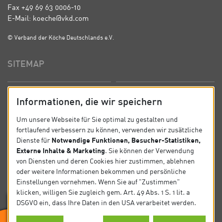
Fax +49 69 63 0006-10
E-Mail: koeche@vkd.com
© Verband der Köche Deutschlands e.V.
SITEMAP
Startseite
Über uns
Informationen, die wir speichern
Präsidium
Satzung
Um unsere Webseite für Sie optimal zu gestalten und
fortlaufend verbessern zu können, verwenden wir zusätzliche
News
Kontakt
Notwendige Funktionen, Besucher-Statistiken,
Dienste für
Externe Inhalte & Marketing
. Sie können der Verwendung
Datenschutz
Impressum
von Diensten und deren Cookies hier zustimmen, ablehnen
oder weitere Informationen bekommen und persönliche
Einstellungen vornehmen. Wenn Sie auf "Zustimmen"
SOCIAL
klicken, willigen Sie zugleich gem. Art. 49 Abs. 1 S. 1 lit. a
DSGVO ein, dass Ihre Daten in den USA verarbeitet werden.
Folgen Sie uns auf Social Media.