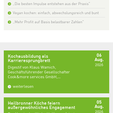
„Die besten Impulse entstehen aus der Praxis“
Vegan kochen: einfach, abwechslungsreich und bunt
„Mehr Profit auf Basis belastbarer Zahlen“
06
Kochausbildung als
Aug.
Karrieresprungbrett
2026
Digestif von Klaus Wamich,
Geschäftsführender Gesellschafter
Cook&more services GmbH,...
weiterlesen
05
Heilbronner Köche feiern
Aug.
außergewöhnliches Engagement
2026