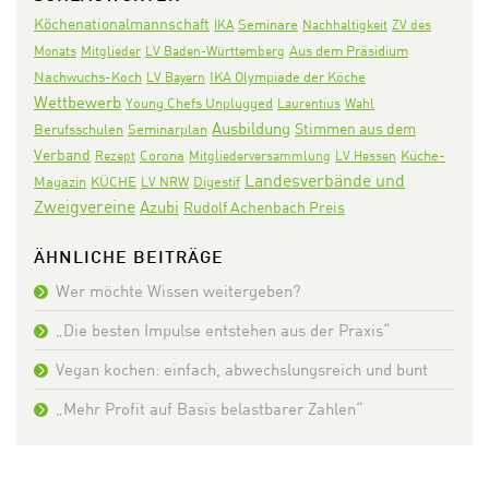
Köchenationalmannschaft
Seminare
IKA
Nachhaltigkeit
ZV des
Aus dem Präsidium
Monats
Mitglieder
LV Baden-Württemberg
Nachwuchs-Koch
IKA Olympiade der Köche
LV Bayern
Wettbewerb
Young Chefs Unplugged
Laurentius
Wahl
Ausbildung
Stimmen aus dem
Seminarplan
Berufsschulen
Verband
Corona
Rezept
Mitgliederversammlung
LV Hessen
Küche-
Landesverbände und
KÜCHE
Digestif
Magazin
LV NRW
Zweigvereine
Azubi
Rudolf Achenbach Preis
ÄHNLICHE BEITRÄGE
Wer möchte Wissen weitergeben?
„Die besten Impulse entstehen aus der Praxis“
Vegan kochen: einfach, abwechslungsreich und bunt
„Mehr Profit auf Basis belastbarer Zahlen“