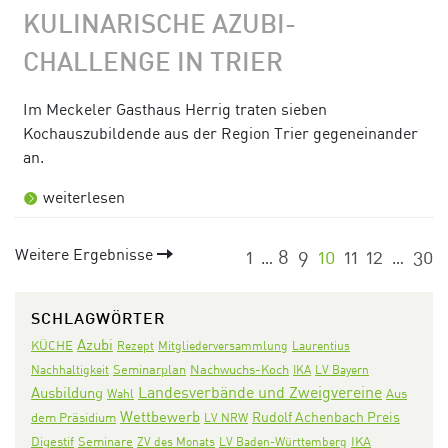
KULINARISCHE AZUBI-
CHALLENGE IN TRIER
Im Meckeler Gasthaus Herrig traten sieben
Kochauszubildende aus der Region Trier gegeneinander
an.
weiterlesen
Weitere Ergebnisse
1
8
9
10
11
12
30
…
…
SCHLAGWÖRTER
Azubi
KÜCHE
Rezept
Mitgliederversammlung
Laurentius
Seminarplan
Nachwuchs-Koch
Nachhaltigkeit
IKA
LV Bayern
Landesverbände und Zweigvereine
Ausbildung
Aus
Wahl
Wettbewerb
Rudolf Achenbach Preis
dem Präsidium
LV NRW
Digestif
Seminare
IKA
ZV des Monats
LV Baden-Württemberg