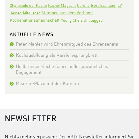
Olympiade der Köche
Corona
Küche-Magazin
Berufsschulen
LV
Stimmen aus dem Verband
Hessen
Mitglieder
Köchenationalmannschaft
Young Chefs Unplugged
AKTUELLE NEWS
Peter Mahler wird Ehrenmitglied des Ehrensenats
Kochausbildung als Karrieresprungbrett
Heilbronner Köche feiern außergewöhnliches
Engagement
Mise-en-Place mit der Kamera
NEWSLETTER
Nichts mehr verpassen: Der VKD-Newsletter informiert Sie