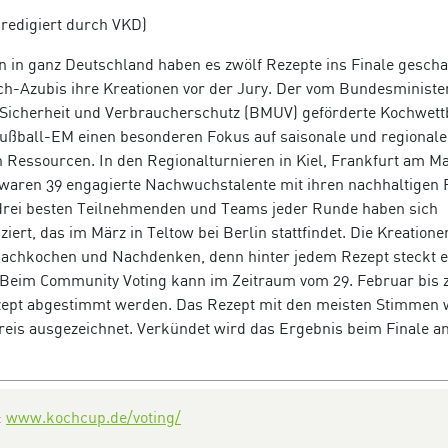
(redigiert durch VKD)
 in ganz Deutschland haben es zwölf Rezepte ins Finale gescha
och-Azubis ihre Kreationen vor der Jury. Der vom Bundesministe
 Sicherheit und Verbraucherschutz (BMUV) geförderte Kochwet
ßball-EM einen besonderen Fokus auf saisonale und regionale
 Ressourcen. In den Regionalturnieren in Kiel, Frankfurt am Ma
 waren 39 engagierte Nachwuchstalente mit ihren nachhaltigen
 drei besten Teilnehmenden und Teams jeder Runde haben sich
iziert, das im März in Teltow bei Berlin stattfindet. Die Kreatione
 Nachkochen und Nachdenken, denn hinter jedem Rezept steckt e
. Beim Community Voting kann im Zeitraum vom 29. Februar bis 
ezept abgestimmt werden. Das Rezept mit den meisten Stimmen 
eis ausgezeichnet. Verkündet wird das Ergebnis beim Finale am
:
www.kochcup.de/voting/