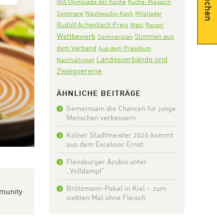
Suchen
IKA Olympiade der Köche
Küche-Magazin
Seminare
Nachwuchs-Koch
Mitglieder
Rudolf Achenbach Preis
Wahl
Rezept
Wettbewerb
Stimmen aus
Seminarplan
dem Verband
Aus dem Präsidium
Landesverbände und
Nachhaltigkeit
Zweigvereine
ÄHNLICHE BEITRÄGE
Gemeinsam die Chancen für junge
Menschen verbessern
Kölner Stadtmeister 2026 kommt
aus dem Excelsior Ernst
Flensburger Azubis unter
„Volldampf“
Brötzmann-Pokal in Kiel – zum
mmunity
siebten Mal ohne Fleisch