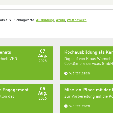
ds e. V.
Schlagworte:
Ausbildung
,
Azubi
,
Wettbewerb
07
senats
Kochausbildung als Kar
Aug.
rhielt VKD-
Digestif von Klaus Wamich,
2026
Cook&more services GmbH,
weiterlesen
05
es Engagement
Mise-en-Place mit der
Aug.
lon das...
Zur Vorbereitung auf die 
2026
weiterlesen