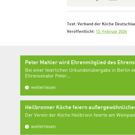
Text: Verband der Köche Deutschlan
Veröffentlicht:
15. Februar 2024
Peter Mahler wird Ehrenmitglied des Ehren
Bei einer feierlichen Urkundenübergabe in Berlin e
Ehrensenator Peter...
weiterlesen
Heilbronner Köche feiern außergewöhnlich
Der Verein der Köche Heilbronn feierte am Weinpavil
weiterlesen