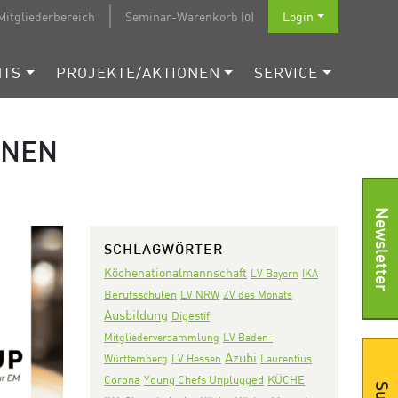
Mitgliederbereich
Seminar-Warenkorb (0)
Login
NTS
PROJEKTE/AKTIONEN
SERVICE
ONEN
Newsletter
SCHLAGWÖRTER
Köchenationalmannschaft
LV Bayern
IKA
Berufsschulen
LV NRW
ZV des Monats
Ausbildung
Digestif
Mitgliederversammlung
LV Baden-
Azubi
Württemberg
LV Hessen
Laurentius
Corona
KÜCHE
Young Chefs Unplugged