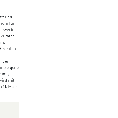
fft und
rium für
tbewerb
 Zutaten
in,
 Rezepten
n der
ine eigene
zum 7.
wird mit
 11. März.