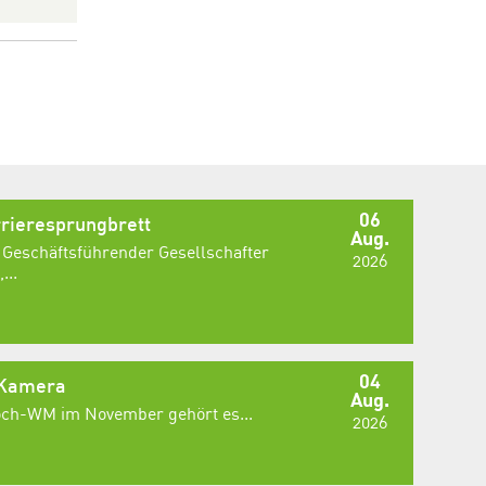
06
rieresprungbrett
Aug.
 Geschäftsführender Gesellschafter
2026
...
04
 Kamera
Aug.
Koch-WM im November gehört es...
2026