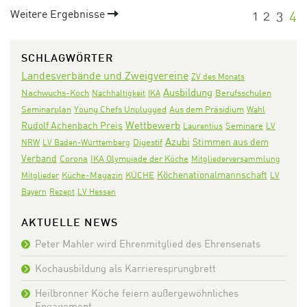
Weitere Ergebnisse
1
2
3
4
SCHLAGWÖRTER
Landesverbände und Zweigvereine
ZV des Monats
Ausbildung
Nachwuchs-Koch
Nachhaltigkeit
IKA
Berufsschulen
Seminarplan
Aus dem Präsidium
Young Chefs Unplugged
Wahl
Wettbewerb
Rudolf Achenbach Preis
Seminare
Laurentius
LV
Azubi
Stimmen aus dem
Digestif
NRW
LV Baden-Württemberg
Verband
Corona
IKA Olympiade der Köche
Mitgliederversammlung
Köchenationalmannschaft
KÜCHE
Mitglieder
Küche-Magazin
LV
Bayern
Rezept
LV Hessen
AKTUELLE NEWS
Peter Mahler wird Ehrenmitglied des Ehrensenats
Kochausbildung als Karrieresprungbrett
Heilbronner Köche feiern außergewöhnliches
Engagement