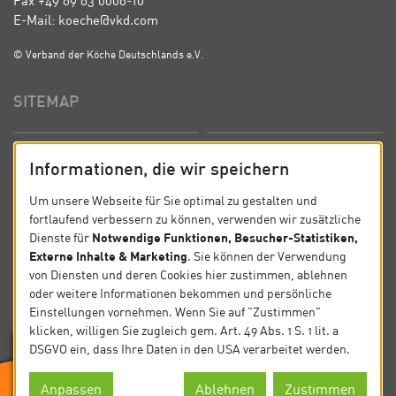
Fax +49 69 63 0006-10
E-Mail: koeche@vkd.com
© Verband der Köche Deutschlands e.V.
SITEMAP
Startseite
Über uns
Informationen, die wir speichern
Präsidium
Satzung
Um unsere Webseite für Sie optimal zu gestalten und
fortlaufend verbessern zu können, verwenden wir zusätzliche
News
Kontakt
Notwendige Funktionen, Besucher-Statistiken,
Dienste für
Externe Inhalte & Marketing
. Sie können der Verwendung
Datenschutz
Impressum
von Diensten und deren Cookies hier zustimmen, ablehnen
oder weitere Informationen bekommen und persönliche
Einstellungen vornehmen. Wenn Sie auf "Zustimmen"
SOCIAL
klicken, willigen Sie zugleich gem. Art. 49 Abs. 1 S. 1 lit. a
DSGVO ein, dass Ihre Daten in den USA verarbeitet werden.
Folgen Sie uns auf Social Media.
Anpassen
Ablehnen
Zustimmen