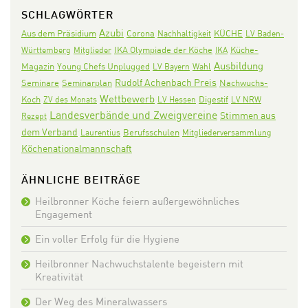
SCHLAGWÖRTER
Azubi
Aus dem Präsidium
Corona
KÜCHE
Nachhaltigkeit
LV Baden-
IKA Olympiade der Köche
Württemberg
Mitglieder
IKA
Küche-
Ausbildung
Magazin
Young Chefs Unplugged
LV Bayern
Wahl
Rudolf Achenbach Preis
Seminare
Seminarplan
Nachwuchs-
Wettbewerb
Koch
Digestif
ZV des Monats
LV Hessen
LV NRW
Landesverbände und Zweigvereine
Stimmen aus
Rezept
dem Verband
Laurentius
Berufsschulen
Mitgliederversammlung
Köchenationalmannschaft
ÄHNLICHE BEITRÄGE
Heilbronner Köche feiern außergewöhnliches
Engagement
Ein voller Erfolg für die Hygiene
Heilbronner Nachwuchstalente begeistern mit
Kreativität
Der Weg des Mineralwassers