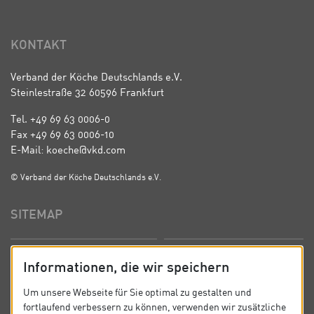
KONTAKT
Verband der Köche Deutschlands e.V.
Steinlestraße 32 60596 Frankfurt
Tel. +49 69 63 0006-0
Fax +49 69 63 0006-10
E-Mail: koeche@vkd.com
© Verband der Köche Deutschlands e.V.
SITEMAP
Startseite
Über uns
Informationen, die wir speichern
Präsidium
Satzung
Um unsere Webseite für Sie optimal zu gestalten und
fortlaufend verbessern zu können, verwenden wir zusätzliche
News
Kontakt