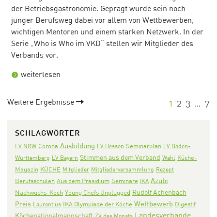
der Betriebsgastronomie. Geprägt wurde sein noch
junger Berufsweg dabei vor allem von Wettbewerben,
wichtigen Mentoren und einem starken Netzwerk. In der
Serie „Who is Who im VKD“ stellen wir Mitglieder des
Verbands vor.
weiterlesen
Weitere Ergebnisse
1
2
3
7
…
SCHLAGWÖRTER
Ausbildung
Corona
Seminarplan
LV NRW
LV Hessen
LV Baden-
Stimmen aus dem Verband
Württemberg
LV Bayern
Wahl
Küche-
KÜCHE
Magazin
Mitglieder
Mitgliederversammlung
Rezept
Azubi
Aus dem Präsidium
Seminare
Berufsschulen
IKA
Rudolf Achenbach
Nachwuchs-Koch
Young Chefs Unplugged
Wettbewerb
Preis
IKA Olympiade der Köche
Digestif
Laurentius
Landesverbände
Köchenationalmannschaft
ZV des Monats