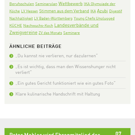
Wettbewerb
Seminarplan
IKA Olympiade der
Berufsschulen
Azubi
Stimmen aus dem Verband
Köche
Digestif
LV Hessen
IKA
Nachhaltigkeit
LV Baden-Württemberg
Young Chefs Unplugged
Landesverbände und
KÜCHE
Nachwuchs-Koch
Zweigvereine
Seminare
ZV des Monats
ÄHNLICHE BEITRÄGE
„Du kannst nie verlieren, nur dazulernen“
„Es ist wichtig, dass man den Wissenshunger nicht
verliert“
„Ein gutes Gericht funktioniert wie ein gutes Foto“
Klare kulinarische Handschrift mit Haltung
07