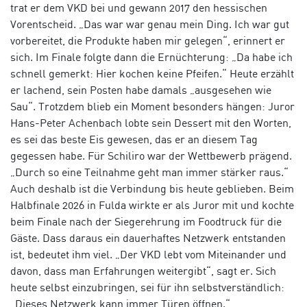
trat er dem VKD bei und gewann 2017 den hessischen
Vorentscheid. „Das war war genau mein Ding. Ich war gut
vorbereitet, die Produkte haben mir gelegen“, erinnert er
sich. Im Finale folgte dann die Ernüchterung: „Da habe ich
schnell gemerkt: Hier kochen keine Pfeifen.“ Heute erzählt
er lachend, sein Posten habe damals „ausgesehen wie
Sau“. Trotzdem blieb ein Moment besonders hängen: Juror
Hans-Peter Achenbach lobte sein Dessert mit den Worten,
es sei das beste Eis gewesen, das er an diesem Tag
gegessen habe. Für Schiliro war der Wettbewerb prägend.
„Durch so eine Teilnahme geht man immer stärker raus.“
Auch deshalb ist die Verbindung bis heute geblieben. Beim
Halbfinale 2026 in Fulda wirkte er als Juror mit und kochte
beim Finale nach der Siegerehrung im Foodtruck für die
Gäste. Dass daraus ein dauerhaftes Netzwerk entstanden
ist, bedeutet ihm viel. „Der VKD lebt vom Miteinander und
davon, dass man Erfahrungen weitergibt“, sagt er. Sich
heute selbst einzubringen, sei für ihn selbstverständlich:
„Dieses Netzwerk kann immer Türen öffnen.“