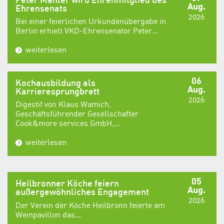
Peter Mahler wird Ehrenmitglied des
Aug.
Ehrensenats
2026
Bei einer feierlichen Urkundenübergabe in
Berlin erhielt VKD-Ehrensenator Peter...
weiterlesen
06
Kochausbildung als
Aug.
Karrieresprungbrett
2026
Digestif von Klaus Wamich,
Geschäftsführender Gesellschafter
Cook&more services GmbH,...
weiterlesen
05
Heilbronner Köche feiern
Aug.
außergewöhnliches Engagement
2026
Der Verein der Köche Heilbronn feierte am
Weinpavillon das...