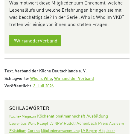
Was motiviert diese Mitglieder zum Ehrenamt, welche
Lebensläufe und welche Erfahrungen bringen sie mit,
was beschäftigt sie? In der Serie „Who is Who im VKD“
treffen wir einige von ihnen und stellen Fragen.
#WirsindderVerband
Text: Verband der Köche Deutschlands e. V.
Schlagworte:
Who is Who
,
Wir sind der Verband
Veröffentlicht:
3. Juli 2026
SCHLAGWÖRTER
Ausbildung
Köchenationalmannschaft
Küche-Magazin
Rudolf Achenbach Preis
Aus dem
Laurentius
Wahl
Rezept
LV NRW
Präsidium
Corona
Mitgliederversammlung
LV Bayern
Mitglieder