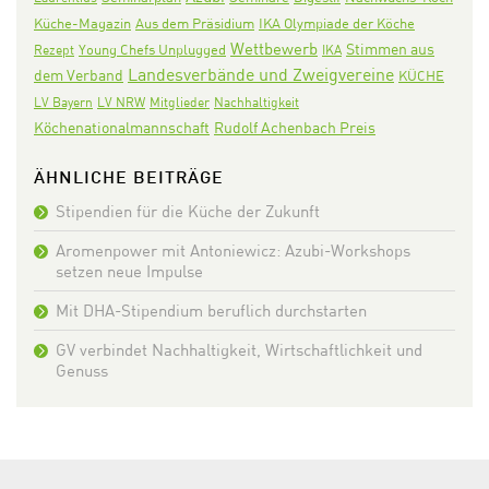
Aus dem Präsidium
IKA Olympiade der Köche
Küche-Magazin
Wettbewerb
Stimmen aus
Rezept
Young Chefs Unplugged
IKA
Landesverbände und Zweigvereine
dem Verband
KÜCHE
LV Bayern
LV NRW
Mitglieder
Nachhaltigkeit
Köchenationalmannschaft
Rudolf Achenbach Preis
ÄHNLICHE BEITRÄGE
Stipendien für die Küche der Zukunft
Aromenpower mit Antoniewicz: Azubi-Workshops
setzen neue Impulse
Mit DHA-Stipendium beruflich durchstarten
GV verbindet Nachhaltigkeit, Wirtschaftlichkeit und
Genuss