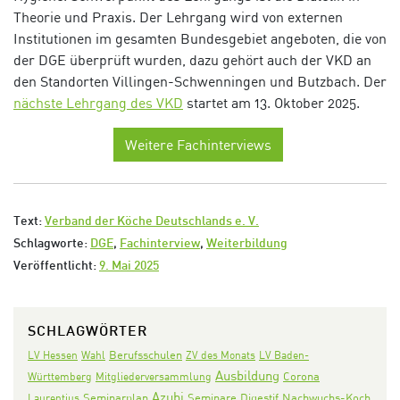
Theorie und Praxis. Der Lehrgang wird von externen
Institutionen im gesamten Bundesgebiet angeboten, die von
der DGE überprüft wurden, dazu gehört auch der VKD an
den Standorten Villingen-Schwenningen und Butzbach. Der
nächste Lehrgang des VKD
startet am 13. Oktober 2025.
Weitere Fachinterviews
Text:
Verband der Köche Deutschlands e. V.
Schlagworte:
DGE
,
Fachinterview
,
Weiterbildung
Veröffentlicht:
9. Mai 2025
SCHLAGWÖRTER
LV Hessen
Wahl
Berufsschulen
ZV des Monats
LV Baden-
Ausbildung
Corona
Württemberg
Mitgliederversammlung
Azubi
Seminarplan
Seminare
Digestif
Nachwuchs-Koch
Laurentius