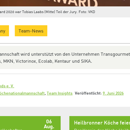
rd 2026 war Tobias Laabs (Mitte) Teil der Jury. Foto: VKD
any
Team-News
annschaft wird unterstützt von den Unternehmen Transgourmet
 MKN, Victorinox, Ecolab, Kentaur und SIKA.
ds e. V.
öchenationalmannschaft
,
Team Insights
Veröffentlicht:
9. Juni 2026
06
Heilbronner Köche fei
Aug.