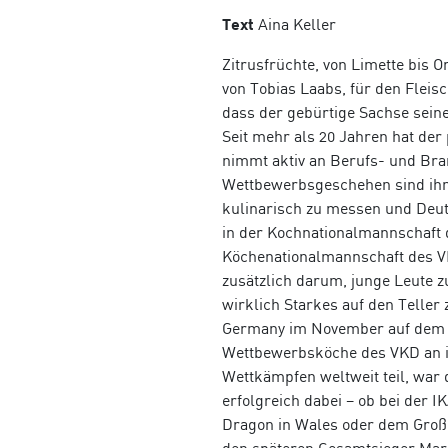
Text
Aina Keller
Zitrusfrüchte, von Limette bis O
von Tobias Laabs, für den Fleisch
dass der gebürtige Sachse sein
Seit mehr als 20 Jahren hat der
nimmt aktiv an Berufs- und Bra
Wettbewerbsgeschehen sind ihm 
kulinarisch zu messen und Deuts
in der Kochnationalmannschaft 
Köchenationalmannschaft des VK
zusätzlich darum, junge Leute 
wirklich Starkes auf den Telle
Germany im November auf dem Ge
Wettbewerbsköche des VKD an i
Wettkämpfen weltweit teil, war 
erfolgreich dabei – ob bei der 
Dragon in Wales oder dem Große