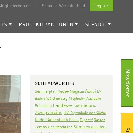
Mitgliederbereich
Seminar-Warenkorb (0)
Login
NTS
PROJEKTE/AKTIONEN
SERVICE
T
Newsletter
SCHLAGWÖRTER
Azubi
Seminarplan
Küche-Magazin
LV
Aus dem
Baden-Württemberg
Mitglieder
Landesverbände und
Präsidium
Zweigvereine
IKA Olympiade der Köche
Rudolf Achenbach Preis
Digestif
Rezept
Stimmen aus dem
Corona
Berufsschulen