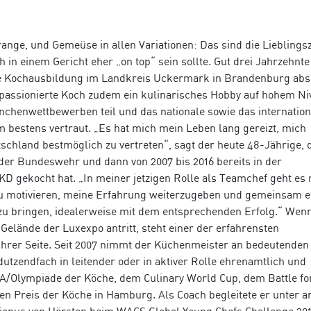
range, und Gemeüse in allen Variationen: Das sind die Lieblings
 in einem Gericht eher „on top“ sein sollte. Gut drei Jahrzehnte 
e Kochausbildung im Landkreis Uckermark in Brandenburg abso
 passionierte Koch zudem ein kulinarisches Hobby auf hohem Ni
nchenwettbewerben teil und das nationale sowie das internation
bestens vertraut. „Es hat mich mein Leben lang gereizt, mich
chland bestmöglich zu vertreten“, sagt der heute 48-Jährige, 
der Bundeswehr und dann von 2007 bis 2016 bereits in der
D gekocht hat. „In meiner jetzigen Rolle als Teamchef geht es 
zu motivieren, meine Erfahrung weiterzugeben und gemeinsam 
r zu bringen, idealerweise mit dem entsprechenden Erfolg.“ We
lände der Luxexpo antritt, steht einer der erfahrensten
hrer Seite. Seit 2007 nimmt der Küchenmeister an bedeutenden
dutzendfach in leitender oder in aktiver Rolle ehrenamtlich und
IKA/Olympiade der Köche, dem Culinary World Cup, dem Battle fo
n Preis der Köche in Hamburg. Als Coach begleitete er unter 