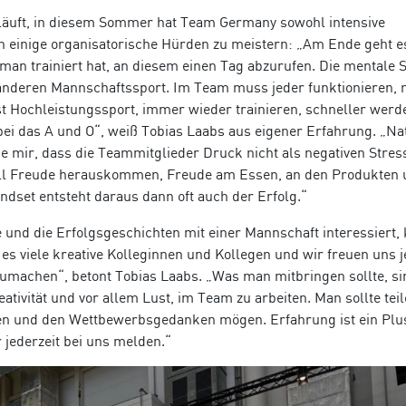
äuft, in diesem Sommer hat Team Germany sowohl intensive
ch einige organisatorische Hürden zu meistern: „Am Ende geht e
man trainiert hat, an diesem einen Tag abzurufen. Die mentale 
m anderen Mannschaftssport. Im Team muss jeder funktionieren, 
t Hochleistungssport, immer wieder trainieren, schneller werd
i das A und O“, weiß Tobias Laabs aus eigener Erfahrung. „Nat
e mir, dass die Teammitglieder Druck nicht als negativen Stres
ll Freude herauskommen, Freude am Essen, an den Produkten
dset entsteht daraus dann oft auch der Erfolg.“
 und die Erfolgsgeschichten mit einer Mannschaft interessiert,
 es viele kreative Kolleginnen und Kollegen und wir freuen uns j
zumachen“, betont Tobias Laabs. „Was man mitbringen sollte, si
ativität und vor allem Lust, im Team zu arbeiten. Man sollte tei
en und den Wettbewerbsgedanken mögen. Erfahrung ist ein Plu
 jederzeit bei uns melden.“