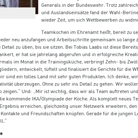
Generals in der Bundeswehr. Trotz zahlreic
und Auslandseinsätze fand der Wahl-Berlin
wieder Zeit, um sich Wettbewerben zu widm
Teamkochen im Ehrenamt heißt, bereit zu sei
wieder neu anzufangen und Arbeitsschritte gemeinsam so lange 
Detail zu üben, bis sie sitzen. Bei Tobias Laabs ist diese Bereit
ankert, er hat sie jahrelang abgerufen und in erfolgreiche Kreat
rmals im Monat in die Trainingsküche, verbringt Zehn- bis Zwöl
dern, entwickelt, tüftelt und finalisiert die Gerichte für die W
wir sind ein tolles Land mit sehr guten Produkten. Ich denke, w
ativität überzeugen. Ohne zu sehr ins Detail zu gehen: Wir wolle
zeigen.“ Und: „Mir ist wichtig, dass wir als Team auftreten un
f die kommende IKA/Olympiade der Köche. Als komplett neues T
Ergebnis erreichen, gleichzeitig unser Netzwerk erweitern, de
 Kontakte und Freundschaften knüpfen. Gerade für die jungen Le
ll.“
ie