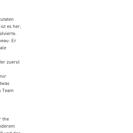
zutaten
ist es her,
lvierte.
veau: Er
ale
der zuerst
mir
etwas
nn Team
r the
anderem