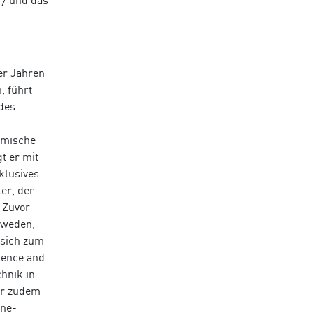
17 und das
ier Jahren
, führt
 des
omische
t er mit
klusives
ker, der
 Zuvor
hweden,
 sich zum
ience and
hnik in
er zudem
rne-