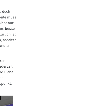
s doch
Seite muss
nicht nur
en, besser
ürlich ist
s, sondern
 und am
 kann
ederzeit
nd Liebe
len
spunkt,