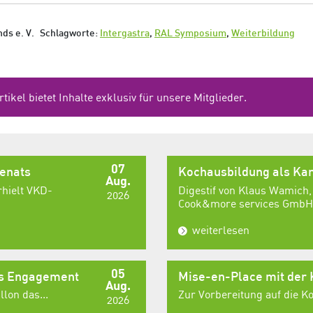
ds e. V.
Schlagworte:
Intergastra
,
RAL Symposium
,
Weiterbildung
rtikel bietet Inhalte exklusiv für unsere Mitglieder.
07
senats
Kochausbildung als Kar
Aug.
rhielt VKD-
Digestif von Klaus Wamich,
2026
Cook&more services GmbH,
weiterlesen
05
es Engagement
Mise-en-Place mit der
Aug.
lon das...
Zur Vorbereitung auf die 
2026