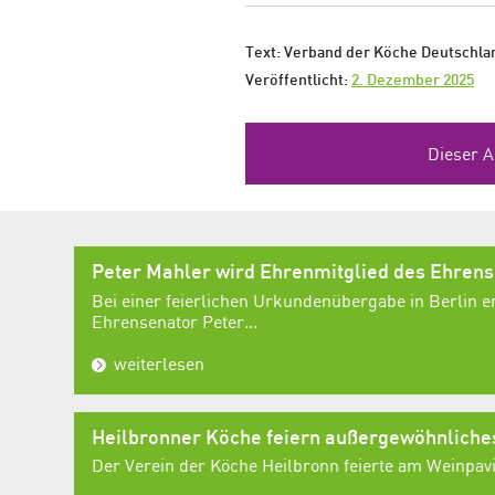
Text: Verband der Köche Deutschlan
Veröffentlicht:
2. Dezember 2025
Dieser A
Peter Mahler wird Ehrenmitglied des Ehren
Bei einer feierlichen Urkundenübergabe in Berlin e
Ehrensenator Peter...
weiterlesen
Heilbronner Köche feiern außergewöhnlich
Der Verein der Köche Heilbronn feierte am Weinpavil