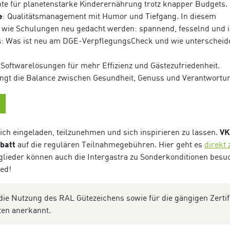
pte für planetenstarke Kinderernährung trotz knapper Budgets.
e
: Qualitätsmanagement mit Humor und Tiefgang. In diesem
wie Schulungen neu gedacht werden: spannend, fesselnd und in
s
: Was ist neu am DGE-VerpflegungsCheck und wie unterscheide
e Softwarelösungen für mehr Effizienz und Gästezufriedenheit.
lingt die Balance zwischen Gesundheit, Genuss und Verantwortu
ch eingeladen, teilzunehmen und sich inspirieren zu lassen.
VK
batt
auf die regulären Teilnahmegebühren. Hier geht es
direkt 
glieder können auch die Intergastra zu Sonderkonditionen besu
ned!
die Nutzung des RAL Gütezeichens sowie für die gängigen Zertif
ten anerkannt.