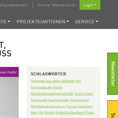
Mitgliederbereich
Seminar-Warenkorb (0)
Login
NTS
PROJEKTE/AKTIONEN
SERVICE
T,
USS
Newsletter
ahren mehr
SCHLAGWÖRTER
Stimmen aus dem Verband
IKA
Olympiade der Köche
Köchenationalmannschaft
Young Chefs
Seminarplan
Unplugged
Nachhaltigkeit
Corona
Seminare
Mitgliederversammlung
Azubi
Rudolf Achenbach Preis
Wahl
IKA