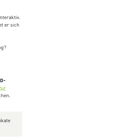
teraktiv.
t er sich
ng?
D-
zur
chen.
ikate