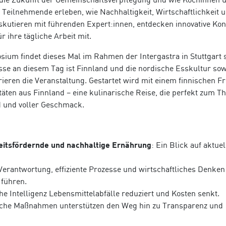
n. Teilnehmende erleben,
wie Nachhaltigkeit, Wirtschaftlichkeit 
kutieren mit führenden Expert:innen, entdecken innovative Ko
ihre tägliche Arbeit mit.
um findet dieses Mal im Rahmen der Intergastra in Stuttgart s
sse an diesem Tag ist Finnland und die nordische Esskultur sow
irieren die Veranstaltung. Gestartet wird mit einem finnischen F
itäten aus Finnland
– eine kulinarische Reise, die perfekt zum 
d und voller Geschmack.
heitsfördernde und nachhaltige Ernährung
: Ein Blick auf aktuel
Verantwortung, effiziente Prozesse und wirtschaftliches Denken
 führen.
he Intelligenz Lebensmittelabfälle reduziert und Kosten senkt.
lche Maßnahmen unterstützen den Weg hin zu Transparenz und