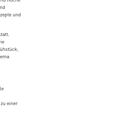
und
nzepte und
tatt.
ie
rühstück,
Thema
le
 zu einer