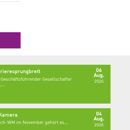
06
rieresprungbrett
Aug.
 Geschäftsführender Gesellschafter
2026
...
04
 Kamera
Aug.
Koch-WM im November gehört es...
2026