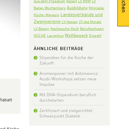
Suchen
Aus dem Präsidium
Rezept
LV NRW
LV
Ausbildung
Baden-Württemberg
Mitglieder
Landesverbände und
Küche-Magazin
Zweigvereine
LV Hessen
ZV des Monats
Nachwuchs-Koch
LV Bayern
Berufsschulen
Wettbewerb
KÜCHE
Digestif
Laurentius
ÄHNLICHE BEITRÄGE
Stipendien für die Küche der
Zukunft
Aromenpower mit Antoniewicz:
Azubi-Workshops setzen neue
Impulse
Mit DHA-Stipendium beruflich
Rabatt
durchstarten
Zertifiziert und zielgerichtet:
Schwerpunkt Diätetik
und Köche