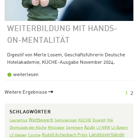
WEITERBILDUNG MIT HANDS-
ON-MENTALITÄT
Digestif von Merle Losem, Geschäftsführerin Deutsche
Hotelakademie, KÜCHE-Ausgabe November 2024.
weiterlesen
Weitere Ergebnisse
1
2
SCHLAGWÖRTER
Wettbewerb
Seminarplan
KÜCHE
Digestif
IKA
Laurentius
Azubi
Olympiade der Köche
Seminare
Mitglieder
LV NRW
LV Bayern
Landesverbände
Rudolf Achenbach Preis
Corona
LV Hessen