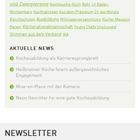
und Zweigvereine
Nachwuchs-Koch
Wahl
LV Baden-
Aus dem Präsidium
Württemberg
Nachhaltigkeit
ZV des Monats
Ausbildung
Berufsschulen
Mitgliederversammlung
Küche-Magazin
Köchenationalmannschaft
Rezept
Young Chefs Unplugged
Stimmen aus dem Verband
IKA
AKTUELLE NEWS
Kochausbildung als Karrieresprungbrett
Heilbronner Köche feiern außergewöhnliches
Engagement
Mise-en-Place mit der Kamera
Neun Gesichter für eine gute Kochausbildung
NEWSLETTER