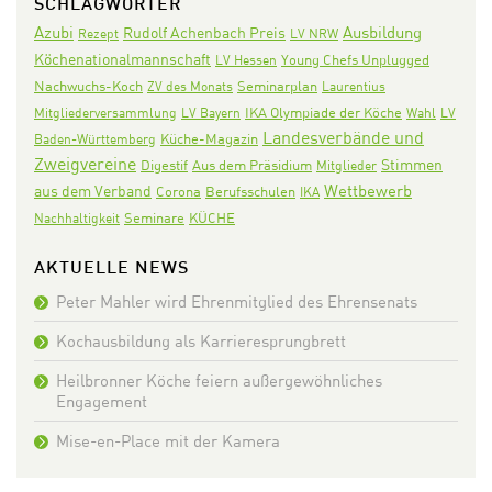
SCHLAGWÖRTER
Azubi
Ausbildung
Rudolf Achenbach Preis
Rezept
LV NRW
Köchenationalmannschaft
LV Hessen
Young Chefs Unplugged
Nachwuchs-Koch
Seminarplan
ZV des Monats
Laurentius
IKA Olympiade der Köche
Mitgliederversammlung
LV Bayern
Wahl
LV
Landesverbände und
Baden-Württemberg
Küche-Magazin
Zweigvereine
Stimmen
Digestif
Aus dem Präsidium
Mitglieder
Wettbewerb
aus dem Verband
Corona
Berufsschulen
IKA
Seminare
KÜCHE
Nachhaltigkeit
AKTUELLE NEWS
Peter Mahler wird Ehrenmitglied des Ehrensenats
Kochausbildung als Karrieresprungbrett
Heilbronner Köche feiern außergewöhnliches
Engagement
Mise-en-Place mit der Kamera