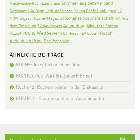
Stimmen aus dem Verband
Nachwuchs-Koch
Laurentius
Seminare
IKA Olympiade der Köche
Young Chefs Unplugged
LV
Köchenationalmannschaft
Digestif
Aus
NRW
Küche-Magazin
IKA
Ausbildung
dem Präsidium
Corona
ZV des Monats
Mitglieder
Wettbewerb
Rudolf
KÜCHE
Rezept
LV Hessen
LV Bayern
Achenbach Preis
Berufsschulen
ÄHNLICHE BEITRÄGE
KÜCHE: Ab sofort auch per App
KÜCHE 01/02: Was die Zukunft bringt
Küche 12: Küchenmeister in der Diskussion
KÜCHE 11: Energiekosten im Auge behalten
06