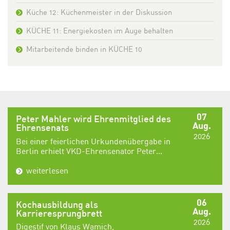
Küche 12: Küchenmeister in der Diskussion
KÜCHE 11: Energiekosten im Auge behalten
Mitarbeitende binden in KÜCHE 10
07
Peter Mahler wird Ehrenmitglied des
Aug.
Ehrensenats
2026
Bei einer feierlichen Urkundenübergabe in
Berlin erhielt VKD-Ehrensenator Peter...
weiterlesen
06
Kochausbildung als
Aug.
Karrieresprungbrett
2026
Digestif von Klaus Wamich,