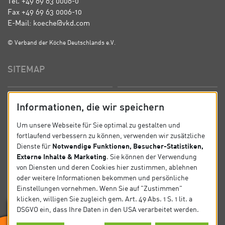
Tel. +49 69 63 0006-0
Fax +49 69 63 0006-10
E-Mail: koeche@vkd.com
© Verband der Köche Deutschlands e.V.
SITEMAP
Startseite
Über uns
Informationen, die wir speichern
Präsidium
Satzung
Um unsere Webseite für Sie optimal zu gestalten und
fortlaufend verbessern zu können, verwenden wir zusätzliche
News
Kontakt
Notwendige Funktionen, Besucher-Statistiken,
Dienste für
Externe Inhalte & Marketing
. Sie können der Verwendung
Datenschutz
Impressum
von Diensten und deren Cookies hier zustimmen, ablehnen
oder weitere Informationen bekommen und persönliche
Einstellungen vornehmen. Wenn Sie auf "Zustimmen"
SOCIAL
klicken, willigen Sie zugleich gem. Art. 49 Abs. 1 S. 1 lit. a
DSGVO ein, dass Ihre Daten in den USA verarbeitet werden.
Folgen Sie uns auf Social Media.