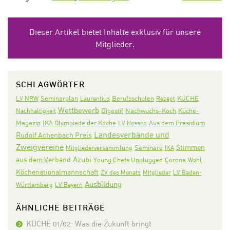
Dieser Artikel bietet Inhalte exklusiv für unsere
Mitglieder.
SCHLAGWÖRTER
Seminarplan
KÜCHE
LV NRW
Laurentius
Berufsschulen
Rezept
Wettbewerb
Digestif
Nachwuchs-Koch
Nachhaltigkeit
Küche-
IKA Olympiade der Köche
Aus dem Präsidium
Magazin
LV Hessen
Landesverbände und
Rudolf Achenbach Preis
Zweigvereine
Stimmen
Seminare
Mitgliederversammlung
IKA
Azubi
aus dem Verband
Corona
Young Chefs Unplugged
Wahl
Köchenationalmannschaft
ZV des Monats
Mitglieder
LV Baden-
Ausbildung
Württemberg
LV Bayern
ÄHNLICHE BEITRÄGE
KÜCHE 01/02: Was die Zukunft bringt