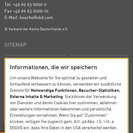
Tel. +49 69 63 0006-0
Fax +49 69 63 0006-10
E-Mail: koeche@vkd.com
© Verband der Köche Deutschlands e.V.
SITEMAP
Startseite
Über uns
Informationen, die wir speichern
Präsidium
Satzung
Um unsere Webseite für Sie optimal zu gestalten und
fortlaufend verbessern zu können, verwenden wir zusätzliche
News
Kontakt
Notwendige Funktionen, Besucher-Statistiken,
Dienste für
Externe Inhalte & Marketing
. Sie können der Verwendung
Datenschutz
Impressum
von Diensten und deren Cookies hier zustimmen, ablehnen
oder weitere Informationen bekommen und persönliche
Einstellungen vornehmen. Wenn Sie auf "Zustimmen"
SOCIAL
klicken, willigen Sie zugleich gem. Art. 49 Abs. 1 S. 1 lit. a
DSGVO ein, dass Ihre Daten in den USA verarbeitet werden.
Folgen Sie uns auf Social Media.