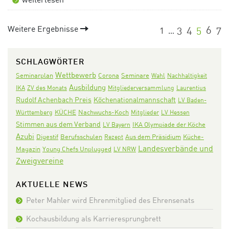
Weitere Ergebnisse
1
3
4
5
6
7
…
SCHLAGWÖRTER
Wettbewerb
Seminarplan
Corona
Seminare
Wahl
Nachhaltigkeit
Ausbildung
IKA
ZV des Monats
Mitgliederversammlung
Laurentius
Rudolf Achenbach Preis
Köchenationalmannschaft
LV Baden-
KÜCHE
Nachwuchs-Koch
Württemberg
Mitglieder
LV Hessen
Stimmen aus dem Verband
IKA Olympiade der Köche
LV Bayern
Azubi
Digestif
Aus dem Präsidium
Berufsschulen
Rezept
Küche-
Landesverbände und
Magazin
Young Chefs Unplugged
LV NRW
Zweigvereine
AKTUELLE NEWS
Peter Mahler wird Ehrenmitglied des Ehrensenats
Kochausbildung als Karrieresprungbrett