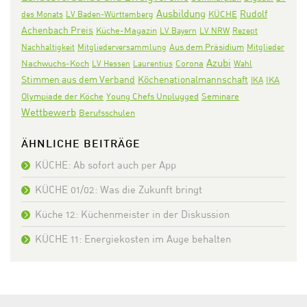
Ausbildung
Rudolf
KÜCHE
des Monats
LV Baden-Württemberg
Achenbach Preis
Küche-Magazin
LV Bayern
LV NRW
Rezept
Aus dem Präsidium
Nachhaltigkeit
Mitgliederversammlung
Mitglieder
Azubi
Nachwuchs-Koch
Corona
LV Hessen
Laurentius
Wahl
Stimmen aus dem Verband
Köchenationalmannschaft
IKA
IKA
Olympiade der Köche
Seminare
Young Chefs Unplugged
Wettbewerb
Berufsschulen
ÄHNLICHE BEITRÄGE
KÜCHE: Ab sofort auch per App
KÜCHE 01/02: Was die Zukunft bringt
Küche 12: Küchenmeister in der Diskussion
KÜCHE 11: Energiekosten im Auge behalten