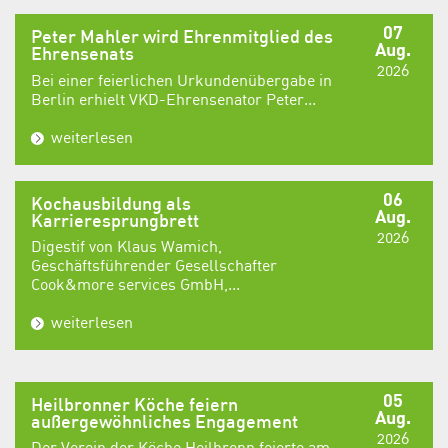
07
Peter Mahler wird Ehrenmitglied des
Aug.
Ehrensenats
2026
Bei einer feierlichen Urkundenübergabe in
Berlin erhielt VKD-Ehrensenator Peter...
weiterlesen
06
Kochausbildung als
Aug.
Karrieresprungbrett
2026
Digestif von Klaus Wamich,
Geschäftsführender Gesellschafter
Cook&more services GmbH,...
weiterlesen
05
Heilbronner Köche feiern
Aug.
außergewöhnliches Engagement
2026
Der Verein der Köche Heilbronn feierte am