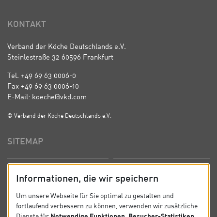
KONTAKT
Verband der Köche Deutschlands e.V.
Steinlestraße 32 60596 Frankfurt
Tel. +49 69 63 0006-0
Fax +49 69 63 0006-10
E-Mail: koeche@vkd.com
© Verband der Köche Deutschlands e.V.
SITEMAP
Startseite
Über uns
Informationen, die wir speichern
Präsidium
Satzung
Um unsere Webseite für Sie optimal zu gestalten und
fortlaufend verbessern zu können, verwenden wir zusätzliche
News
Kontakt
Notwendige Funktionen, Besucher-Statistiken,
Dienste für