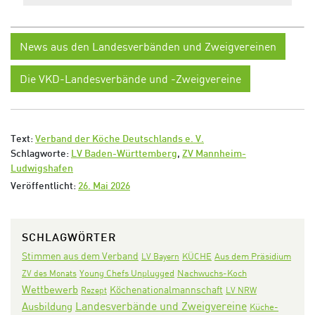
News aus den Landesverbänden und Zweigvereinen
Die VKD-Landesverbände und -Zweigvereine
Text:
Verband der Köche Deutschlands e. V.
Schlagworte:
LV Baden-Württemberg
,
ZV Mannheim-
Ludwigshafen
Veröffentlicht:
26. Mai 2026
SCHLAGWÖRTER
Stimmen aus dem Verband
KÜCHE
Aus dem Präsidium
LV Bayern
Nachwuchs-Koch
ZV des Monats
Young Chefs Unplugged
Wettbewerb
Köchenationalmannschaft
Rezept
LV NRW
Landesverbände und Zweigvereine
Ausbildung
Küche-