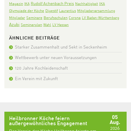
Rudolf Achenbach Preis
IKA
Magazin
IKA
Nachhaltigkeit
Olympiade der Köche
Digestif
Laurentius
Mitgliederversammlung
Seminare
Corona
Mitglieder
Berufsschulen
LV Baden-Württemberg
Azubi
Seminarplan
Wahl
LV Hessen
ÄHNLICHE BEITRÄGE
Starker Zusammenhalt und Sekt in Seckenheim
Wettbewerb unter neuen Voraussetzungen
120 Jahre Kochleidenschaft
Ein Verein mit Zukunft
05
Heilbronner Köche feiern
Aug.
außergewöhnliches Engagement
2026
Der Verein der Köche Heilbronn feierte am