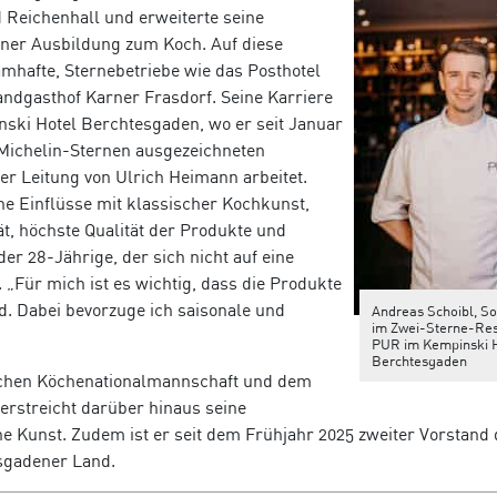
 Reichenhall und erweiterte seine
iner Ausbildung zum Koch. Auf diese
amhafte, Sternebetriebe wie das Posthotel
dgasthof Karner Frasdorf. Seine Karriere
inski Hotel Berchtesgaden, wo er seit Januar
 Michelin-Sternen ausgezeichneten
r Leitung von Ulrich Heimann arbeitet.
ne Einflüsse mit klassischer Kochkunst,
t, höchste Qualität der Produkte und
er 28-Jährige, der sich nicht auf eine
 „Für mich ist es wichtig, dass die Produkte
d. Dabei bevorzuge ich saisonale und
Andreas Schoibl, S
im Zwei-Sterne-Res
PUR im Kempinski 
Berchtesgaden
schen Köchenationalmannschaft und
dem
erstreicht darüber hinaus seine
he Kunst. Zudem ist er seit dem Frühjahr 2025 zweiter Vorstand
esgadener Land.