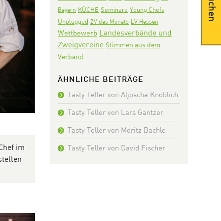
Suchen
KÜCHE
Seminare
Bayern
Young Chefs
Unplugged
ZV des Monats
LV Hessen
Landesverbände und
Wettbewerb
Zweigvereine
Stimmen aus dem
Verband
ÄHNLICHE BEITRÄGE
Tasty Teller von Aljoscha Knoblich
Tasty Teller von Lars Gantzer
Tasty Teller von Moritz Bächle
Chef im
Tasty Teller von David Fischer
tellen