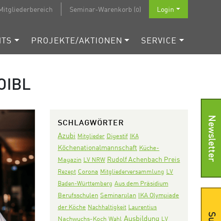
Mitgliederbereich
Seminar-Warenkorb (0)
Login
NTS
PROJEKTE/AKTIONEN
SERVICE
OIBL
Newsletter
SCHLAGWÖRTER
Azubi
Digestif
Mitglieder
IKA
Köchenationalmannschaft
Küche-
Rudolf Achenbach Preis
Magazin
LV NRW
Corona
Rezept
Mitgliederversammlung
LV
Aus dem Präsidium
Baden-Württemberg
Seminarplan
IKA Olympiade
Berufsschulen
der Köche
Nachhaltigkeit
Laurentius
Ausbildung
Nachwuchs-Koch
Wahl
LV