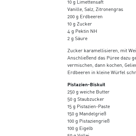
10 g Limettensaft
Vanille, Salz, Zitronengras
200 g Erdbeeren
10 g Zucker
4 g Pektin NH
2 g Säure
Zucker karamellisieren, mit We
Anschließend das Püree dazu ge
vermischen, dann kochen, Gelie
Erdbeeren in kleine Würfel schn
Pistazien-Biskuit
250 g weiche Butter
50 g Staubzucker
15 g Pistazien-Paste
150 g Mandelgrieß
100 g Pistaziengrieß
100 g Eigelb
50 g Vollei