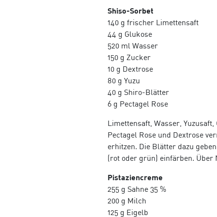
Shiso-Sorbet
140 g frischer Limettensaft
44 g Glukose
520 ml Wasser
150 g Zucker
10 g Dextrose
80 g Yuzu
40 g Shiro-Blätter
6 g Pectagel Rose
Limettensaft, Wasser, Yuzusaft
Pectagel Rose und Dextrose ver
erhitzen. Die Blätter dazu gebe
(rot oder grün) einfärben. Über 
Pistaziencreme
255 g Sahne 35
%
200 g Milch
125 g Eigelb