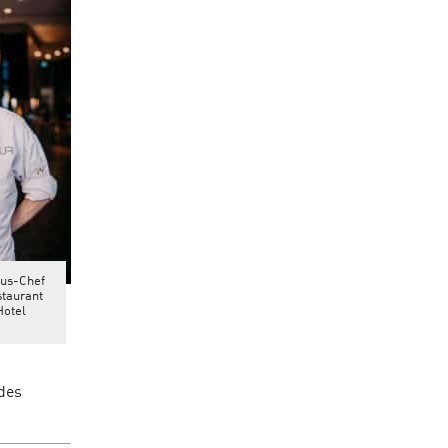
ous-Chef
taurant
Hotel
 des