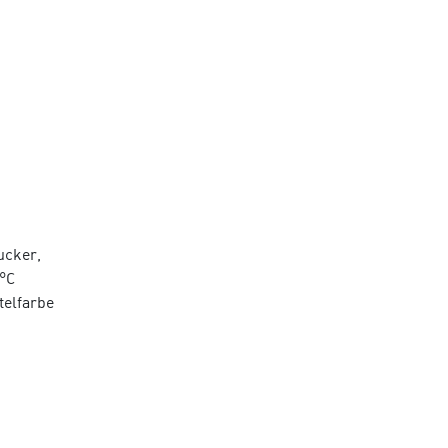
ucker,
5°C
telfarbe