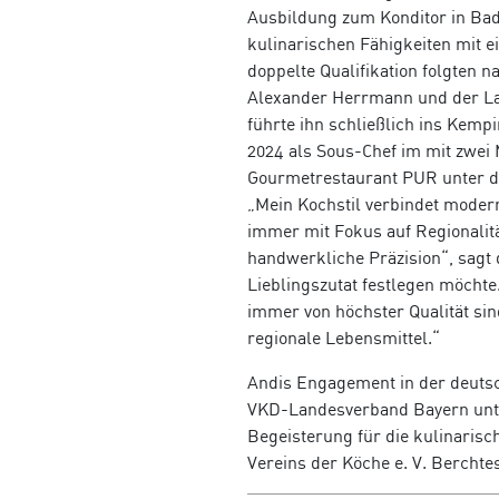
Ausbildung zum Konditor in Bad
kulinarischen Fähigkeiten mit e
doppelte Qualifikation folgten n
Alexander Herrmann und der Lan
führte ihn schließlich ins Kemp
2024 als Sous-Chef im mit zwei
Gourmetrestaurant PUR unter de
„Mein Kochstil verbindet moder
immer mit Fokus auf Regionalitä
handwerkliche Präzision“, sagt d
Lieblingszutat festlegen möchte.
immer von höchster Qualität sin
regionale Lebensmittel.“
Andis Engagement in der deut
VKD-Landesverband Bayern
unt
Begeisterung für die kulinarisc
Vereins der Köche e. V. Bercht