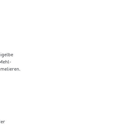
Eigelbe
 Mehl-
nmelieren.
der