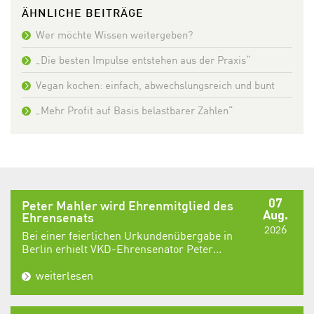
ÄHNLICHE BEITRÄGE
Wer möchte Wissen weitergeben?
„Die besten Impulse entstehen aus der Praxis“
Vegan kochen: einfach, abwechslungsreich und bunt
„Mehr Profit auf Basis belastbarer Zahlen“
07
Peter Mahler wird Ehrenmitglied des
Aug.
Ehrensenats
2026
Bei einer feierlichen Urkundenübergabe in
Berlin erhielt VKD-Ehrensenator Peter...
weiterlesen