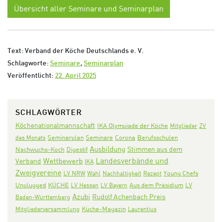
Übersicht aller Seminare und Seminarplan
Text: Verband der Köche Deutschlands e. V.
Schlagworte:
Seminare
,
Seminarplan
Veröffentlicht:
22. April 2025
SCHLAGWÖRTER
Köchenationalmannschaft
IKA Olympiade der Köche
Mitglieder
ZV
Seminarplan
Seminare
Corona
des Monats
Berufsschulen
Ausbildung
Stimmen aus dem
Nachwuchs-Koch
Digestif
Landesverbände und
Wettbewerb
Verband
IKA
Zweigvereine
LV NRW
Wahl
Nachhaltigkeit
Rezept
Young Chefs
KÜCHE
Aus dem Präsidium
Unplugged
LV Hessen
LV Bayern
LV
Azubi
Rudolf Achenbach Preis
Baden-Württemberg
Mitgliederversammlung
Küche-Magazin
Laurentius