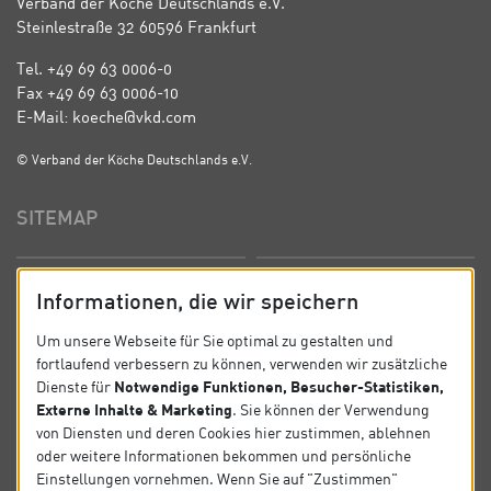
Verband der Köche Deutschlands e.V.
Steinlestraße 32 60596 Frankfurt
Tel. +49 69 63 0006-0
Fax +49 69 63 0006-10
E-Mail: koeche@vkd.com
© Verband der Köche Deutschlands e.V.
SITEMAP
Startseite
Über uns
Informationen, die wir speichern
Präsidium
Satzung
Um unsere Webseite für Sie optimal zu gestalten und
fortlaufend verbessern zu können, verwenden wir zusätzliche
News
Kontakt
Notwendige Funktionen, Besucher-Statistiken,
Dienste für
Externe Inhalte & Marketing
. Sie können der Verwendung
Datenschutz
Impressum
von Diensten und deren Cookies hier zustimmen, ablehnen
oder weitere Informationen bekommen und persönliche
Einstellungen vornehmen. Wenn Sie auf "Zustimmen"
SOCIAL