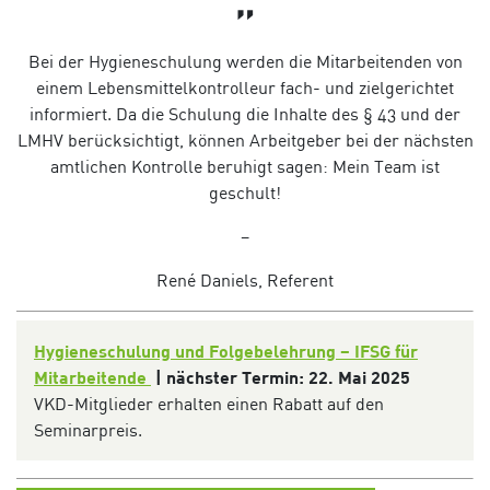
„
Bei
der
Hygieneschulung
werden
die
Mitarbeite
nden
von
einem Lebensmittelkontrolleur fach- u
nd
zielgerichtet
informiert.
Da die Schulung die Inhalte des § 43 und der
LMHV berücksichtigt
,
können
Arbeitgeber
bei der nächsten
amtlichen Kontrolle beruhigt sagen: Mein
Team ist
geschult!
–
René Daniels
, Referent
Hygieneschulung und Folgebelehrung – IFSG für
Mitarbeitende
| nächster Termin: 22
. Mai 2025
VKD-Mitglieder erhalten einen Rabatt auf den
Seminarpreis.