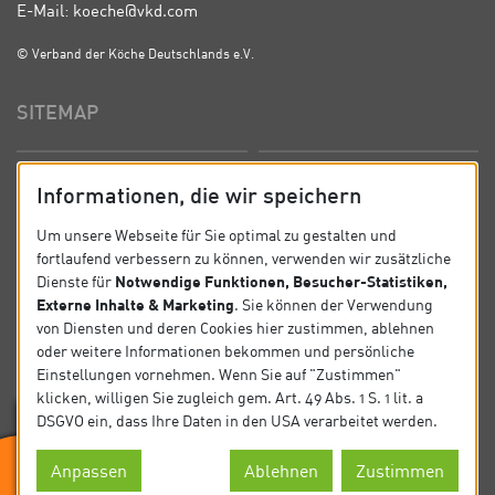
E-Mail: koeche@vkd.com
© Verband der Köche Deutschlands e.V.
SITEMAP
Startseite
Über uns
Informationen, die wir speichern
Präsidium
Satzung
Um unsere Webseite für Sie optimal zu gestalten und
fortlaufend verbessern zu können, verwenden wir zusätzliche
News
Kontakt
Notwendige Funktionen, Besucher-Statistiken,
Dienste für
Externe Inhalte & Marketing
. Sie können der Verwendung
Datenschutz
Impressum
von Diensten und deren Cookies hier zustimmen, ablehnen
oder weitere Informationen bekommen und persönliche
Einstellungen vornehmen. Wenn Sie auf "Zustimmen"
SOCIAL
klicken, willigen Sie zugleich gem. Art. 49 Abs. 1 S. 1 lit. a
DSGVO ein, dass Ihre Daten in den USA verarbeitet werden.
Folgen Sie uns auf Social Media.
Anpassen
Ablehnen
Zustimmen