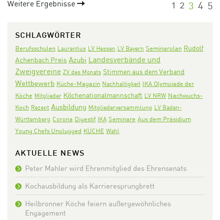
Weitere Ergebnisse
1
2
3
4
5
SCHLAGWÖRTER
Rudolf
Seminarplan
Berufsschulen
Laurentius
LV Hessen
LV Bayern
Landesverbände und
Azubi
Achenbach Preis
Zweigvereine
Stimmen aus dem Verband
ZV des Monats
Wettbewerb
IKA Olympiade der
Küche-Magazin
Nachhaltigkeit
Köchenationalmannschaft
Köche
Nachwuchs-
Mitglieder
LV NRW
Ausbildung
Koch
Rezept
Mitgliederversammlung
LV Baden-
Corona
Digestif
Seminare
Aus dem Präsidium
Württemberg
IKA
KÜCHE
Young Chefs Unplugged
Wahl
AKTUELLE NEWS
Peter Mahler wird Ehrenmitglied des Ehrensenats
Kochausbildung als Karrieresprungbrett
Heilbronner Köche feiern außergewöhnliches
Engagement