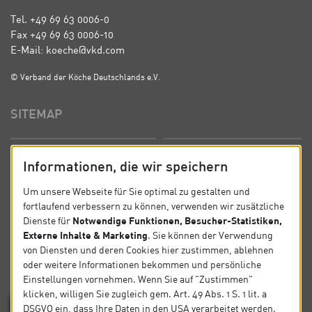
Tel. +49 69 63 0006-0
Fax +49 69 63 0006-10
E-Mail: koeche@vkd.com
© Verband der Köche Deutschlands e.V.
SITEMAP
Startseite
Über uns
Informationen, die wir speichern
Präsidium
Satzung
Um unsere Webseite für Sie optimal zu gestalten und
fortlaufend verbessern zu können, verwenden wir zusätzliche
News
Kontakt
Notwendige Funktionen, Besucher-Statistiken,
Dienste für
Externe Inhalte & Marketing
. Sie können der Verwendung
Datenschutz
Impressum
von Diensten und deren Cookies hier zustimmen, ablehnen
oder weitere Informationen bekommen und persönliche
Einstellungen vornehmen. Wenn Sie auf "Zustimmen"
SOCIAL
klicken, willigen Sie zugleich gem. Art. 49 Abs. 1 S. 1 lit. a
DSGVO ein, dass Ihre Daten in den USA verarbeitet werden.