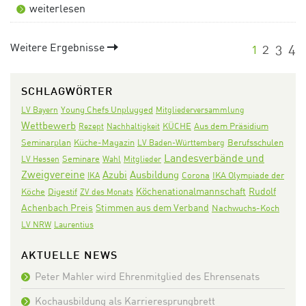
weiterlesen
Weitere Ergebnisse
1
2
3
4
SCHLAGWÖRTER
LV Bayern
Young Chefs Unplugged
Mitgliederversammlung
Wettbewerb
KÜCHE
Aus dem Präsidium
Rezept
Nachhaltigkeit
Seminarplan
Küche-Magazin
LV Baden-Württemberg
Berufsschulen
Landesverbände und
Seminare
LV Hessen
Wahl
Mitglieder
Zweigvereine
Azubi
Ausbildung
Corona
IKA Olympiade der
IKA
Köchenationalmannschaft
Rudolf
Köche
Digestif
ZV des Monats
Achenbach Preis
Stimmen aus dem Verband
Nachwuchs-Koch
LV NRW
Laurentius
AKTUELLE NEWS
Peter Mahler wird Ehrenmitglied des Ehrensenats
Kochausbildung als Karrieresprungbrett