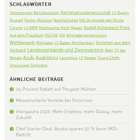
SCHLAGWÖRTER
Köchenationalmannschaft
Seminarplan
Berufsschulen
LV Bayern
Digestif
IKA Olympiade der Köche
Küche-Magazin
Nachhaltigkeit
Rudolf Achenbach Preis
Corona
Nachwuchs-Koch
LV NRW
Rezept
Aus dem Präsidium
KÜCHE
IKA
Mitgliederversammlung
Wettbewerb
Stimmen aus dem
Mitglieder
LV Baden-Württemberg
Landesverbände und Zweigvereine
Verband
Wahl
ZV des
Azubi
Ausbildung
Monats
Laurentius
LV Hessen
Young Chefs
Seminare
Unplugged
ÄHNLICHE BEITRÄGE
25 Prozent Rabatt auf Peugeot-Mühlen
Messerscharfe Vorteile bei Victorinox
Intergastra 2026: Mehr Erlebnis, mehr Dialog, mehr
Zukunft
Chef Starter Deal: Azubis sparen 50 % beim VKD-
Beitritt