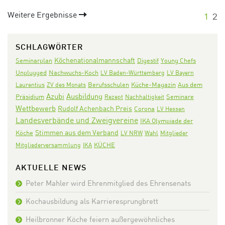
Weitere Ergebnisse
1
2
SCHLAGWÖRTER
Köchenationalmannschaft
Seminarplan
Digestif
Young Chefs
Nachwuchs-Koch
Unplugged
LV Baden-Württemberg
LV Bayern
Aus dem
Laurentius
ZV des Monats
Berufsschulen
Küche-Magazin
Azubi
Ausbildung
Präsidium
Seminare
Rezept
Nachhaltigkeit
Wettbewerb
Rudolf Achenbach Preis
Corona
LV Hessen
Landesverbände und Zweigvereine
IKA Olympiade der
Stimmen aus dem Verband
Köche
LV NRW
Wahl
Mitglieder
KÜCHE
Mitgliederversammlung
IKA
AKTUELLE NEWS
Peter Mahler wird Ehrenmitglied des Ehrensenats
Kochausbildung als Karrieresprungbrett
Heilbronner Köche feiern außergewöhnliches