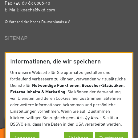
Fax +49 69 63 0006-10
E-Mail: koeche@vkd.com
© Verband der Köche Deutschlands e.V.
SITEMAP
Startseite
Über uns
Informationen, die wir speichern
Präsidium
Satzung
Um unsere Webseite für Sie optimal zu gestalten und
fortlaufend verbessern zu können, verwenden wir zusätzliche
News
Kontakt
Notwendige Funktionen, Besucher-Statistiken,
Dienste für
Externe Inhalte & Marketing
. Sie können der Verwendung
Datenschutz
Impressum
von Diensten und deren Cookies hier zustimmen, ablehnen
oder weitere Informationen bekommen und persönliche
Einstellungen vornehmen. Wenn Sie auf "Zustimmen"
SOCIAL
klicken, willigen Sie zugleich gem. Art. 49 Abs. 1 S. 1 lit. a
DSGVO ein, dass Ihre Daten in den USA verarbeitet werden.
Folgen Sie uns auf Social Media.