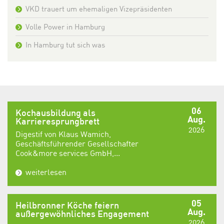
VKD trauert um ehemaligen Vizepräsidenten
Volle Power in Hamburg
In Hamburg tut sich was
06
Kochausbildung als
Aug.
Karrieresprungbrett
2026
Digestif von Klaus Wamich,
Geschäftsführender Gesellschafter
Cook&more services GmbH,...
weiterlesen
05
Heilbronner Köche feiern
Aug.
außergewöhnliches Engagement
2026