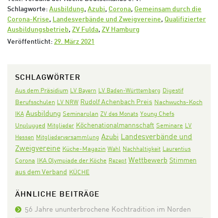
Schlagworte:
Ausbildung
,
Azubi
,
Corona
,
Gemeinsam durch die
Corona-Krise
,
Landesverbände und Zweigvereine
,
Qualifizierter
Ausbildungsbetrieb
,
ZV Fulda
,
ZV Hamburg
Veröffentlicht:
29. März 2021
SCHLAGWÖRTER
Aus dem Präsidium
Digestif
LV Bayern
LV Baden-Württemberg
Rudolf Achenbach Preis
Nachwuchs-Koch
Berufsschulen
LV NRW
Ausbildung
Seminarplan
IKA
ZV des Monats
Young Chefs
Köchenationalmannschaft
Seminare
Unplugged
Mitglieder
LV
Landesverbände und
Azubi
Hessen
Mitgliederversammlung
Zweigvereine
Küche-Magazin
Wahl
Nachhaltigkeit
Laurentius
Wettbewerb
Stimmen
Corona
IKA Olympiade der Köche
Rezept
aus dem Verband
KÜCHE
ÄHNLICHE BEITRÄGE
56 Jahre ununterbrochene Kochtradition im Norden