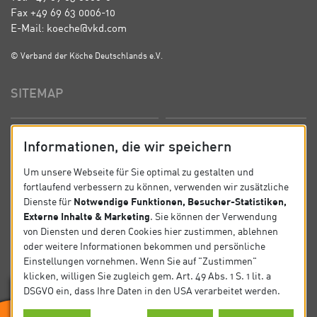
Fax +49 69 63 0006-10
E-Mail: koeche@vkd.com
© Verband der Köche Deutschlands e.V.
SITEMAP
Startseite
Über uns
Informationen, die wir speichern
Präsidium
Satzung
Um unsere Webseite für Sie optimal zu gestalten und
fortlaufend verbessern zu können, verwenden wir zusätzliche
News
Kontakt
Notwendige Funktionen, Besucher-Statistiken,
Dienste für
Externe Inhalte & Marketing
. Sie können der Verwendung
Datenschutz
Impressum
von Diensten und deren Cookies hier zustimmen, ablehnen
oder weitere Informationen bekommen und persönliche
Einstellungen vornehmen. Wenn Sie auf "Zustimmen"
SOCIAL
klicken, willigen Sie zugleich gem. Art. 49 Abs. 1 S. 1 lit. a
DSGVO ein, dass Ihre Daten in den USA verarbeitet werden.
Folgen Sie uns auf Social Media.