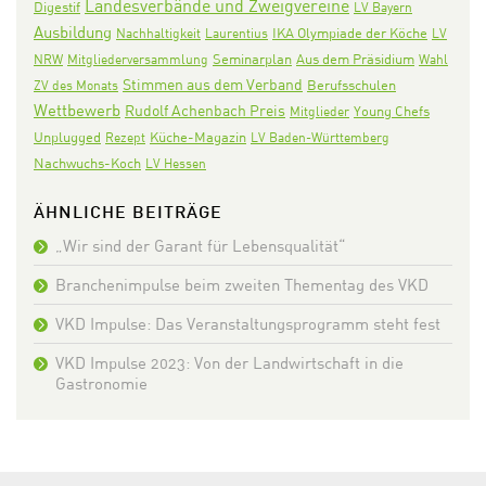
Landesverbände und Zweigvereine
Digestif
LV Bayern
Ausbildung
IKA Olympiade der Köche
Nachhaltigkeit
Laurentius
LV
Seminarplan
Aus dem Präsidium
NRW
Mitgliederversammlung
Wahl
Stimmen aus dem Verband
ZV des Monats
Berufsschulen
Wettbewerb
Rudolf Achenbach Preis
Mitglieder
Young Chefs
Unplugged
Rezept
Küche-Magazin
LV Baden-Württemberg
Nachwuchs-Koch
LV Hessen
ÄHNLICHE BEITRÄGE
„Wir sind der Garant für Lebensqualität“
Branchenimpulse beim zweiten Thementag des VKD
VKD Impulse: Das Veranstaltungsprogramm steht fest
VKD Impulse 2023: Von der Landwirtschaft in die
Gastronomie