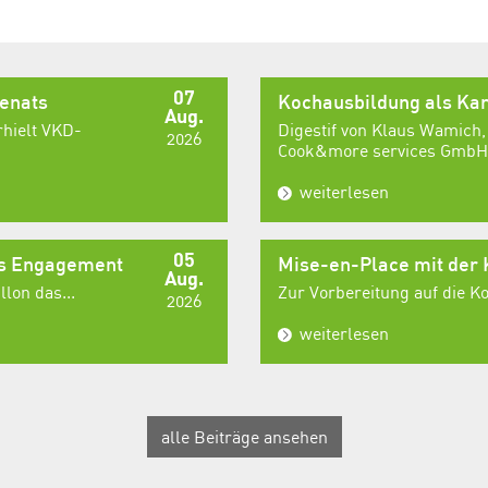
07
senats
Kochausbildung als Kar
Aug.
rhielt VKD-
Digestif von Klaus Wamich,
2026
Cook&more services GmbH,
weiterlesen
05
es Engagement
Mise-en-Place mit der
Aug.
lon das...
Zur Vorbereitung auf die 
2026
weiterlesen
alle Beiträge ansehen