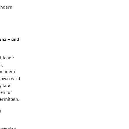
ondern
enz – und
ildende
n,
hmendem
davon wird
itale
en für
ermitteln.
g