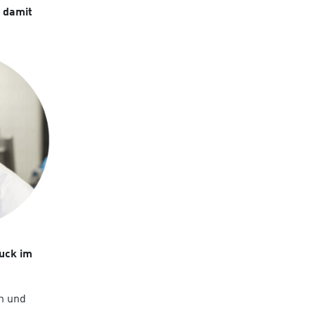
, damit
ruck im
n und