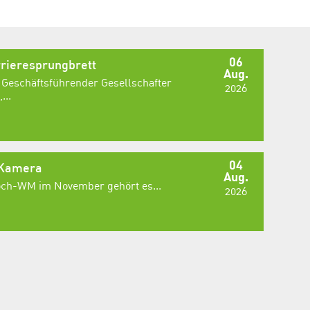
06
rieresprungbrett
Aug.
 Geschäftsführender Gesellschafter
2026
...
04
 Kamera
Aug.
Koch-WM im November gehört es...
2026