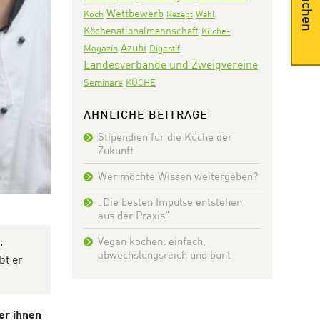
Suchen
Wettbewerb
Koch
Rezept
Wahl
Köchenationalmannschaft
Küche-
Azubi
Digestif
Magazin
Landesverbände und Zweigvereine
Seminare
KÜCHE
ÄHNLICHE BEITRÄGE
Stipendien für die Küche der
Zukunft
Wer möchte Wissen weitergeben?
„Die besten Impulse entstehen
aus der Praxis“
Vegan kochen: einfach,
s
abwechslungsreich und bunt
bt er
er ihnen