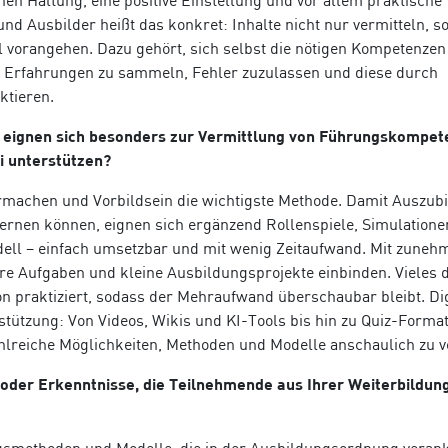
n Haltung, eine positive Einstellung und vor allem praktische
nd Ausbilder heißt das konkret: Inhalte nicht nur vermitteln, s
l vorangehen. Dazu gehört, sich selbst die nötigen Kompetenzen
, Erfahrungen zu sammeln, Fehler zuzulassen und diese durch
ktieren.
eignen sich besonders zur Vermittlung von Führungskompet
i unterstützen?
ormachen und Vorbildsein die wichtigste Methode. Damit Auszub
ernen können, eignen sich ergänzend Rollenspiele, Simulatione
dell – einfach umsetzbar und mit wenig Zeitaufwand. Mit zune
re Aufgaben und kleine Ausbildungsprojekte einbinden. Vieles 
on praktiziert, sodass der Mehraufwand überschaubar bleibt. Dig
stützung: Von Videos, Wikis und KI-Tools bis hin zu Quiz-Format
hlreiche Möglichkeiten, Methoden und Modelle anschaulich zu v
 oder Erkenntnisse, die Teilnehmende aus Ihrer Weiterbildun