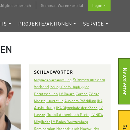
Mitgliederbereich
Seminar-Warenkorb (0)
Login
NTS
PROJEKTE/AKTIONEN
SERVICE
HEN
Newsletter
SCHLAGWÖRTER
Stimmen aus dem
Mitgliederversammlung
Verband
Young Chefs Unplugged
Corona
Berufsschulen
LV Bayern
ZV des
Aus dem Präsidium
Monats
Laurentius
IKA
Ausbildung
IKA Olympiade der Köche
LV
Rudolf Achenbach Preis
Hessen
LV NRW
Mitglieder
LV Baden-Württemberg
Seminarplan
Nachwuchs-
Nachhaltigkeit