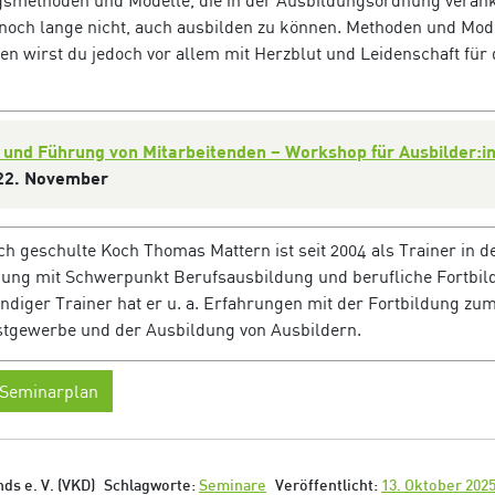
smethoden und Modelle, die in der Ausbildungsordnung verank
 noch lange nicht, auch ausbilden zu können. Methoden und Mod
en wirst du jedoch vor allem mit Herzblut und Leidenschaft für 
 und Führung von Mitarbeitenden – Workshop für Ausbilder:i
+ 22. November
h geschulte Koch Thomas Mattern ist seit 2004 als Trainer in d
dung mit Schwerpunkt Berufsausbildung und berufliche Fortbil
ändiger Trainer hat er u. a. Erfahrungen mit der Fortbildung zu
stgewerbe und der Ausbildung von Ausbildern.
 Seminarplan
ds e. V. (VKD)
Schlagworte:
Seminare
Veröffentlicht:
13. Oktober 202