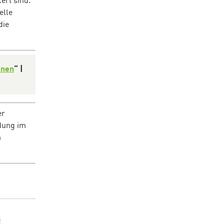
ert sind.
elle
die
nnen
“ |
er
dung im
m
5