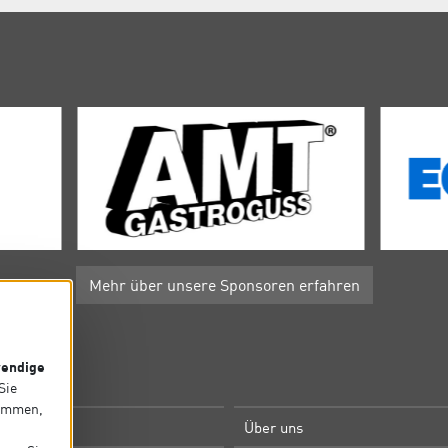
Mehr über unsere Sponsoren erfahren
endige
P
 Sie
timmen,
e
Über uns