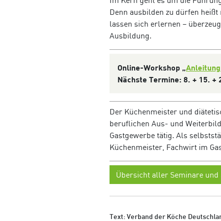
Im Kern geht es um die Führung
Denn ausbilden zu dürfen heißt
lassen sich erlernen – überzeug
Ausbildung.
Online-Workshop „
Anleitung
Nächste Termine: 8. + 15. 
Der Küchenmeister und diätetisc
beruflichen Aus- und Weiterbil
Gastgewerbe tätig. Als selbstst
Küchenmeister, Fachwirt im Ga
Übersicht aller Seminare und
Text: Verband der Köche Deutschlan